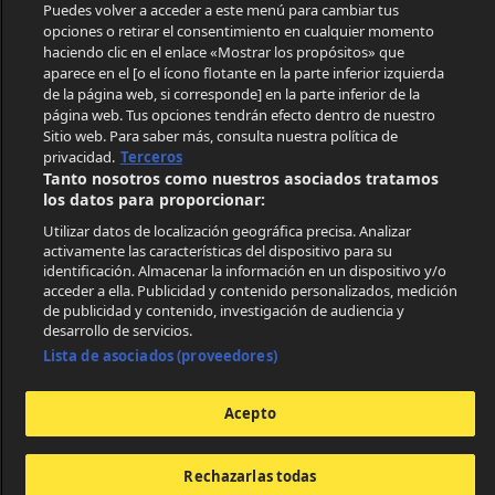
Darts Premier
Puedes volver a acceder a este menú para cambiar tus
Conference
WTA
League
opciones o retirar el consentimiento en cualquier momento
League
Wimbledon
haciendo clic en el enlace «Mostrar los propósitos» que
Copa
aparece en el [o el ícono flotante en la parte inferior izquierda
WTA
Libertadores
de la página web, si corresponde] en la parte inferior de la
Australian
página web. Tus opciones tendrán efecto dentro de nuestro
Open
Sitio web. Para saber más, consulta nuestra política de
privacidad.
Terceros
CUOTASAHORA
PARTNERS
Tanto nosotros como nuestros asociados tratamos
Términos de uso
SoccerVista
los datos para proporcionar:
Política de privacidad
Betexplorer
Utilizar datos de localización geográfica precisa. Analizar
activamente las características del dispositivo para su
GDPR
FCTables
identificación. Almacenar la información en un dispositivo y/o
FAQ
Tribalfootball
acceder a ella. Publicidad y contenido personalizados, medición
de publicidad y contenido, investigación de audiencia y
Contacto
ScoreBar
desarrollo de servicios.
Lista de asociados (proveedores)
Impressum
Configurar privacidad
Acepto
Bonos de apuestas
Casas de apuestas
Rechazarlas todas