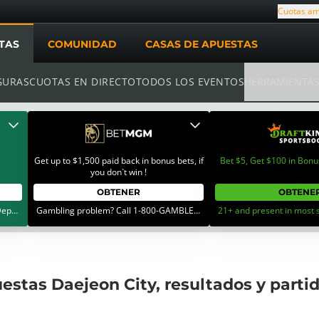
Cuotas ame
TAS
COMUNIDAD
CASAS DE APUESTAS
GURAS
CUOTAS EN DIRECTO
TODOS LOS EVENTOS
HERRAMIENTAS
Get up to $1,500 paid back in bonus bets, if
Bet $5, Get $100 in Bonus
you don`t win !
OBTENER
OBTENE
No matter if your bet wins or loses. Deposit required. Paid in Bonus Bets. Bonus Bets wager excluded from returns. New customers only. Max. prize, game restrictions, time limits and T&Cs apply. 21+. Gambling Problem? Call 1-800-GAMBLER.
Gambling problem? Call 1-800-GAMBLER or 1-800-MY-RESET. 21+ only. Please Gamble Responsibly. See BetMGM.com for Terms. First Bet Offer for new customers only (if applicable). Subject to eligibility requirements. Bonus bets are non-withdrawable. In partnership with Kansas Crossing Casino and Hotel. Promotional offers not available in Mississippi, New York, Ontario, or Puerto Rico.
estas Daejeon City, resultados y parti