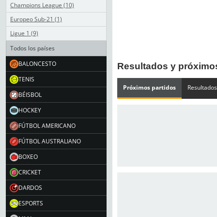
Champions League
(10)
Europeo Sub-21
(1)
Ligue 1
(9)
Todos los países
BALONCESTO
Resultados y próximos
TENIS
Próximos partidos
Resultados
BÉISBOL
HOCKEY
FÚTBOL AMERICANO
FÚTBOL AUSTRALIANO
BOXEO
CRICKET
DARDOS
ESPORTS