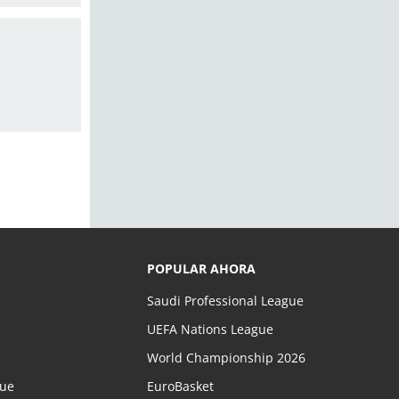
POPULAR AHORA
Saudi Professional League
UEFA Nations League
World Championship 2026
gue
EuroBasket