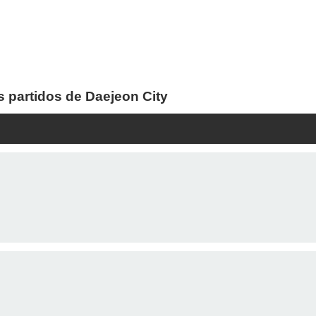
 partidos de Daejeon City