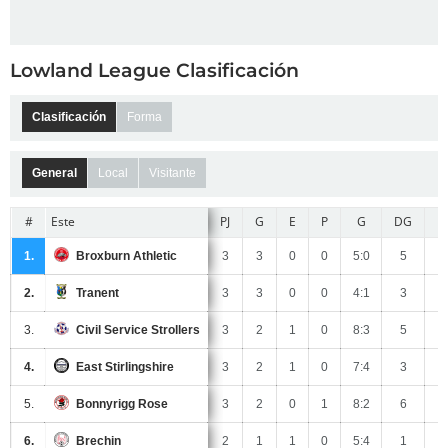
Lowland League Clasificación
Clasificación
Forma
General
Local
Visitante
#
Este
PJ
G
E
P
G
DG
P
Broxburn Athletic
1.
3
3
0
0
5:0
5
Tranent
2.
3
3
0
0
4:1
3
Civil Service Strollers
3.
3
2
1
0
8:3
5
East Stirlingshire
4.
3
2
1
0
7:4
3
Bonnyrigg Rose
5.
3
2
0
1
8:2
6
Brechin
6.
2
1
1
0
5:4
1