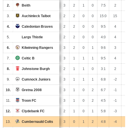
Beith
2.
3
2
1
0
7:5
2
Auchinleck Talbot
3.
2
2
0
0
15:0
15
Caledonian Braves
4.
2
2
0
0
9:5
4
Largs Thistle
5.
2
2
0
0
4:0
4
Kilwinning Rangers
6.
3
2
0
1
9:6
3
Celtic B
7.
3
1
1
1
9:5
4
Johnstone Burgh
8.
2
1
1
0
3:1
2
Cumnock Juniors
9.
3
1
1
1
6:8
-2
Gretna 2008
10.
3
1
0
2
6:7
-1
Troon FC
11.
3
1
0
2
4:5
-1
Clydebank FC
12.
2
1
0
1
5:8
-3
Cumbernauld Colts
13.
3
0
1
2
4:8
-4