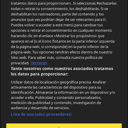
tratamos datos para proporcionar». Si seleccionas Rechazarlas
todas o retiras tu consentimiento, los deshabilitarás. Si se
deshabilitan los rastreadores, parte del contenido y los
anuncios que ves podrían dejar de ser relevantes para ti.
Puedes volver a acceder a este menú para cambiar tus
opciones o retirar el consentimiento en cualquier momento
haciendo clic en el enlace «Mostrar los propósitos» que
aparece en el [o el ícono flotante en la parte inferior izquierda
de la página web, si corresponde] en la parte inferior de la
página web. Tus opciones tendrán efecto dentro de nuestro
Sitio web. Para saber más, consulta nuestra política de
privacidad.
Terceros
Tanto nosotros como nuestros asociados tratamos
los datos para proporcionar:
Utilizar datos de localización geográfica precisa. Analizar
activamente las características del dispositivo para su
identificación. Almacenar la información en un dispositivo y/o
acceder a ella. Publicidad y contenido personalizados,
medición de publicidad y contenido, investigación de
audiencia y desarrollo de servicios.
Lista de asociados (proveedores)