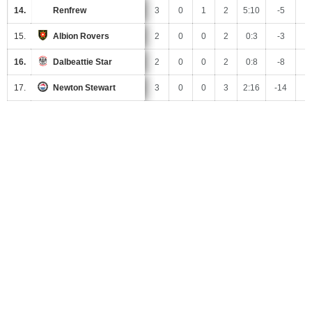
Renfrew
14.
3
0
1
2
5:10
-5
Albion Rovers
15.
2
0
0
2
0:3
-3
Dalbeattie Star
16.
2
0
0
2
0:8
-8
Newton Stewart
17.
3
0
0
3
2:16
-14