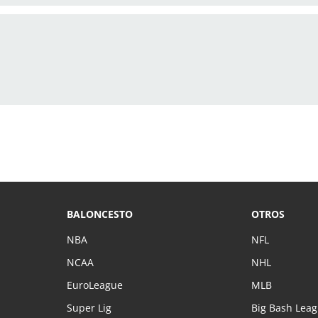
BALONCESTO
OTROS
NBA
NFL
NCAA
NHL
EuroLeague
MLB
Super Lig
Big Bash Lea