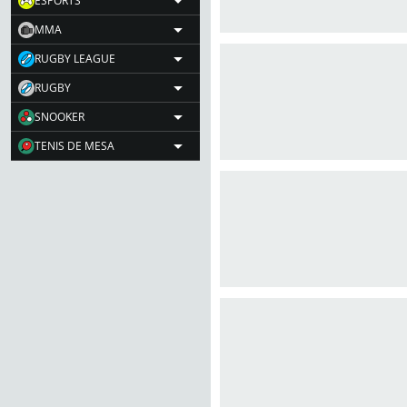
ESPORTS
MMA
RUGBY LEAGUE
RUGBY
SNOOKER
TENIS DE MESA