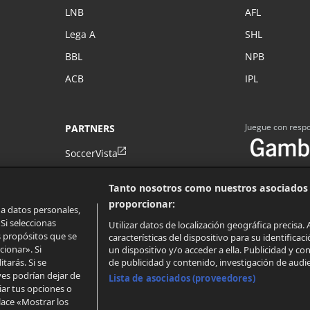
LNB
AFL
Lega A
SHL
BBL
NPB
ACB
IPL
Juegue con respo
PARTNERS
SoccerVista
Betexplorer
Tanto nosotros como nuestros asociados 
FCTables
proporcionar:
 datos personales,
Datos de
Tribalfootball
Si seleccionas
Utilizar datos de localización geográfica precisa.
s propósitos que se
características del dispositivo para su identifica
ScoreBar
ionar». Si
un dispositivo y/o acceder a ella. Publicidad y c
tarás. Si se
de publicidad y contenido, investigación de audien
ves podrían dejar de
Lista de asociados (proveedores)
iar tus opciones o
lace «Mostrar los