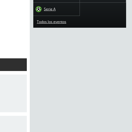
Serie A
Todos los eventos