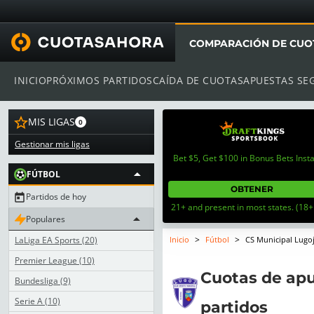
COMPARACIÓN DE CUO
INICIO
PRÓXIMOS PARTIDOS
CAÍDA DE CUOTAS
APUESTAS SE
MIS LIGAS
0
Gestionar mis ligas
Bet $5, Get $100 in Bonus Bets Insta
FÚTBOL
OBTENER
Partidos de hoy
Populares
>
>
LaLiga EA Sports
(20)
Inicio
Fútbol
CS Municipal Lugo
Premier League
(10)
Cuotas de apu
Bundesliga
(9)
Serie A
(10)
partidos