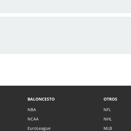
BALONCESTO
OTROS
NBA
NFL
NCAA
NHL
EuroLeague
MLB