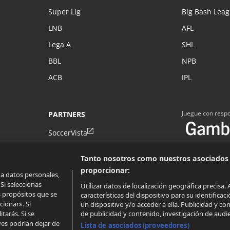
Super Lig
Big Bash Lea
LNB
AFL
Lega A
SHL
BBL
NPB
ACB
IPL
Juegue con respo
PARTNERS
SoccerVista
Betexplorer
Tanto nosotros como nuestros asociados 
FCTables
proporcionar:
 datos personales,
Datos de
Tribalfootball
Si seleccionas
Utilizar datos de localización geográfica precisa.
s propósitos que se
características del dispositivo para su identifica
ScoreBar
ionar». Si
un dispositivo y/o acceder a ella. Publicidad y c
tarás. Si se
de publicidad y contenido, investigación de audien
ves podrían dejar de
Lista de asociados (proveedores)