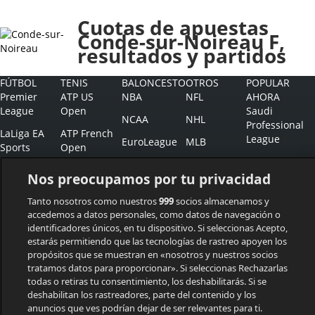
Cuotas de apuestas
Conde-sur-Noireau F,
resultados y partidos
FÚTBOL
TENIS
BALONCESTO
OTROS
POPULAR
Premier
ATP US
NBA
NFL
AHORA
League
Open
Saudi
NCAA
NHL
Professional
LaLiga EA
ATP French
League
EuroLeague
MLB
Sports
Open
UEFA Nations
Super Lig
Big Bash
Serie A
ATP
League
Nos preocupamos por tu privacidad
League
Wimbledon
LNB
Bundesliga
World
AFL
Tanto nosotros como nuestros
999
socios almacenamos y
ATP
Lega A
Championship
Ligue 1
accedemos a datos personales, como datos de navegación o
Australian
SHL
2026
identificadores únicos, en tu dispositivo. Si seleccionas Acepto,
BBL
Open
Champions
estarás permitiendo que las tecnologías de rastreo apoyen los
NPB
EuroBasket
League
ACB
propósitos que se muestran en «nosotros y nuestros socios
WTA US
IPL
tratamos datos para proporcionar». Si seleccionas Rechazarlas
Open
Eredivisie
Europa
todas o retiras tu consentimiento, los deshabilitarás. Si se
League
WTA French
Esports
deshabilitan los rastreadores, parte del contenido y los
Open
anuncios que ves podrían dejar de ser relevantes para ti.
Europa