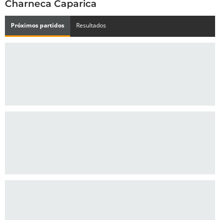
Charneca Caparica
Próximos partidos
Resultados