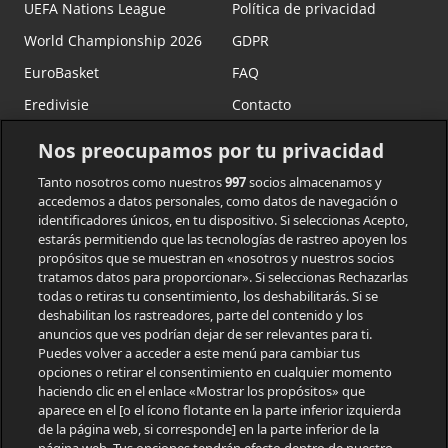
UEFA Nations League
Política de privacidad
World Championship 2026
GDPR
EuroBasket
FAQ
Eredivisie
Contacto
Esports
Impressum
Nos preocupamos por tu privacidad
Darts Premier League
Configurar privacidad
Tanto nosotros como nuestros
997
socios almacenamos y
Copa Libertadores
Bonos de apuestas
accedemos a datos personales, como datos de navegación o
identificadores únicos, en tu dispositivo. Si seleccionas Acepto,
Casas de apuestas
estarás permitiendo que las tecnologías de rastreo apoyen los
propósitos que se muestran en «nosotros y nuestros socios
tratamos datos para proporcionar». Si seleccionas Rechazarlas
todas o retiras tu consentimiento, los deshabilitarás. Si se
PARTNERS
deshabilitan los rastreadores, parte del contenido y los
anuncios que ves podrían dejar de ser relevantes para ti.
SoccerVista
Puedes volver a acceder a este menú para cambiar tus
Betexplorer
opciones o retirar el consentimiento en cualquier momento
haciendo clic en el enlace «Mostrar los propósitos» que
FCTables
aparece en el [o el ícono flotante en la parte inferior izquierda
de la página web, si corresponde] en la parte inferior de la
Tribalfootball