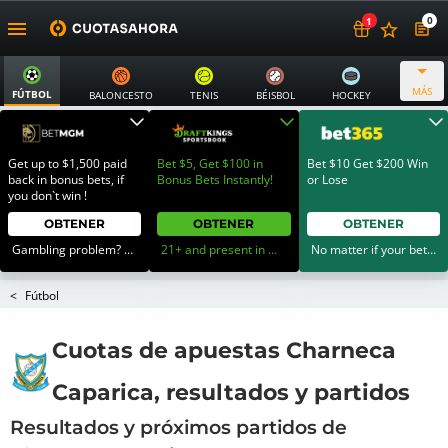
0
1
MÁS
FÚTBOL
BALONCESTO
TENIS
BÉISBOL
HOCKEY
Get up to $1,500 paid
Bet $5, Get $100 in
Bet $10 Get $200 Win
back in bonus bets, if
Bonus Bets Instantly!
or Lose
you don`t win !
OBTENER
OBTENER
OBTENER
Gambling problem? Call 1-800-GAMBLER or 1-800-MY-RESET. 21+ only. Please Gamble Responsibly. See BetMGM.com for Terms. First Bet Offer for new customers only (if applicable). Subject to eligibility requirements. Bonus bets are non-withdrawable. In partnership with Kansas Crossing Casino and Hotel. Promotional offers not available in Mississippi, New York, Ontario, or Puerto Rico.
21+ and present in most states. (18+ DC/KY/NH/PR/WY). Void in NH/OR/ONT/PR. Eligibility restrictions apply. On behalf of Boot Hill Casino (KS). Pass-thru of per wager tax may apply in IL. 1 per new DraftKings customer. $5+ first-time bet req. Max. $100 issued as non-withdrawable Bonus Bets that expire in 7 days (168 hours). Stake removed from payout. Terms: sportsbook.draftkings.com/promos. Ends 5/31/26 at 11:59 PM ET.
No matter if your bet wins or loses. Deposit required. Paid in Bonus Bets. Bonus Bets wager excluded from returns. New customers only. Max. prize, game restrictions, time limits and T&Cs apply. 21+. Gambling Problem? Call 1-800-GAMBLER.
<
Fútbol
Cuotas de apuestas Charneca
Caparica, resultados y partidos
Resultados y próximos partidos de