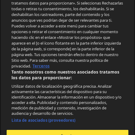
EuroBasket
FAQ
tratamos datos para proporcionar». Si seleccionas Rechazarlas
todas o retiras tu consentimiento, los deshabilitarás. Si se
Eredivisie
Contacto
deshabilitan los rastreadores, parte del contenido y los
Esports
Impressum
anuncios que ves podrían dejar de ser relevantes para ti.
Puedes volver a acceder a este menú para cambiar tus
Darts Premier League
Configurar privacidad
opciones o retirar el consentimiento en cualquier momento
haciendo clic en el enlace «Mostrar los propósitos» que
Copa Libertadores
Bonos de apuestas
aparece en el [o el ícono flotante en la parte inferior izquierda
de la página web, si corresponde] en la parte inferior de la
Casas de apuestas
página web. Tus opciones tendrán efecto dentro de nuestro
Sitio web. Para saber más, consulta nuestra política de
privacidad.
Terceros
PARTNERS
Tanto nosotros como nuestros asociados tratamos
los datos para proporcionar:
SoccerVista
Utilizar datos de localización geográfica precisa. Analizar
Betexplorer
activamente las características del dispositivo para su
identificación. Almacenar la información en un dispositivo y/o
FCTables
acceder a ella. Publicidad y contenido personalizados,
medición de publicidad y contenido, investigación de
Tribalfootball
audiencia y desarrollo de servicios.
ScoreBar
Lista de asociados (proveedores)