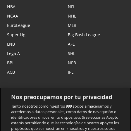
NBA
NFL
NCAA
NHL
EuroLeague
MLB
Super Lig
Big Bash League
LNB
AFL
Lega A
SHL
BBL
NPB
ACB
IPL
POPULAR AHORA
CUOTASAHORA
Nos preocupamos por tu privacidad
Saudi Professional League
Términos de uso
Tanto nosotros como nuestros
999
socios almacenamos y
accedemos a datos personales, como datos de navegación o
UEFA Nations League
Política de privacidad
identificadores únicos, en tu dispositivo. Si seleccionas Acepto,
World Championship 2026
GDPR
estarás permitiendo que las tecnologías de rastreo apoyen los
propósitos que se muestran en «nosotros y nuestros socios