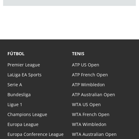
FÚTBOL
TENIS
Premier League
ATP US Open
LaLiga EA Sports
ATP French Open
Serie A
ATP Wimbledon
Bundesliga
ATP Australian Open
Ligue 1
WTA US Open
Champions League
WTA French Open
Europa League
WTA Wimbledon
Europa Conference League
WTA Australian Open