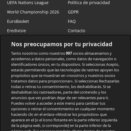
UEFA Nations League
Política de privacidad
World Championship 2026
GDPR
EuroBasket
FAQ
Eredivisie
Contacto
Esports
Impressum
Nos preocupamos por tu privacidad
Darts Premier League
Configurar privacidad
Tanto nosotros como nuestros
997
socios almacenamos y
Copa Libertadores
Bonos de apuestas
accedemos a datos personales, como datos de navegación o
identificadores únicos, en tu dispositivo. Si seleccionas Acepto,
Casas de apuestas
estarás permitiendo que las tecnologías de rastreo apoyen los
propósitos que se muestran en «nosotros y nuestros socios
tratamos datos para proporcionar». Si seleccionas Rechazarlas
todas o retiras tu consentimiento, los deshabilitarás. Si se
PARTNERS
deshabilitan los rastreadores, parte del contenido y los
anuncios que ves podrían dejar de ser relevantes para ti.
SoccerVista
Puedes volver a acceder a este menú para cambiar tus
Betexplorer
opciones o retirar el consentimiento en cualquier momento
haciendo clic en el enlace «Mostrar los propósitos» que
FCTables
aparece en el [o el ícono flotante en la parte inferior izquierda
de la página web, si corresponde] en la parte inferior de la
Tribalfootball