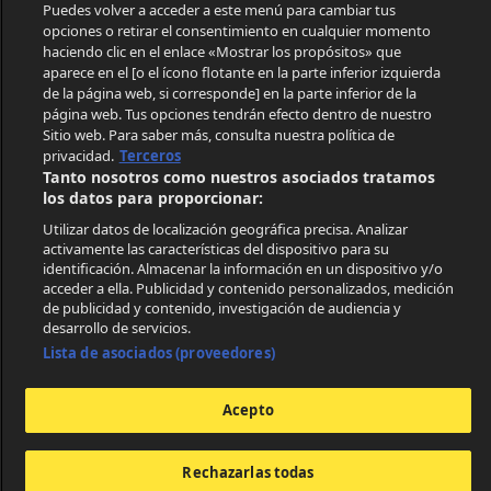
Darts Premier
Puedes volver a acceder a este menú para cambiar tus
Conference
WTA
League
opciones o retirar el consentimiento en cualquier momento
League
Wimbledon
haciendo clic en el enlace «Mostrar los propósitos» que
Copa
aparece en el [o el ícono flotante en la parte inferior izquierda
WTA
Libertadores
de la página web, si corresponde] en la parte inferior de la
Australian
página web. Tus opciones tendrán efecto dentro de nuestro
Open
Sitio web. Para saber más, consulta nuestra política de
privacidad.
Terceros
CUOTASAHORA
PARTNERS
Tanto nosotros como nuestros asociados tratamos
Términos de uso
SoccerVista
los datos para proporcionar:
Política de privacidad
Betexplorer
Utilizar datos de localización geográfica precisa. Analizar
activamente las características del dispositivo para su
GDPR
FCTables
identificación. Almacenar la información en un dispositivo y/o
FAQ
Tribalfootball
acceder a ella. Publicidad y contenido personalizados, medición
de publicidad y contenido, investigación de audiencia y
Contacto
ScoreBar
desarrollo de servicios.
Lista de asociados (proveedores)
Impressum
Configurar privacidad
Acepto
Bonos de apuestas
Casas de apuestas
Rechazarlas todas