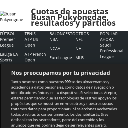
Cuotas de apuestas
Busan Pukyongdae,
resultados y partidos
FÚTBOL
TENIS
BALONCESTO
OTROS
POPULAR
Premier
ATP US
NBA
NFL
AHORA
League
Open
Saudi
NCAA
NHL
Professional
LaLiga EA
ATP French
League
EuroLeague
MLB
Sports
Open
UEFA Nations
Super Lig
Big Bash
Serie A
ATP
League
Nos preocupamos por tu privacidad
League
Wimbledon
LNB
Bundesliga
World
AFL
Tanto nosotros como nuestros
999
socios almacenamos y
ATP
Lega A
Championship
Ligue 1
accedemos a datos personales, como datos de navegación o
Australian
SHL
2026
identificadores únicos, en tu dispositivo. Si seleccionas Acepto,
BBL
Open
Champions
estarás permitiendo que las tecnologías de rastreo apoyen los
NPB
EuroBasket
League
ACB
propósitos que se muestran en «nosotros y nuestros socios
WTA US
IPL
tratamos datos para proporcionar». Si seleccionas Rechazarlas
Open
Eredivisie
Europa
todas o retiras tu consentimiento, los deshabilitarás. Si se
League
WTA French
Esports
deshabilitan los rastreadores, parte del contenido y los
Open
anuncios que ves podrían dejar de ser relevantes para ti.
Europa