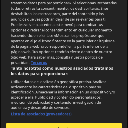
EuroBasket
FAQ
tratamos datos para proporcionar». Si seleccionas Rechazarlas
todas o retiras tu consentimiento, los deshabilitarás. Si se
Eredivisie
Contacto
deshabilitan los rastreadores, parte del contenido y los
Esports
Impressum
anuncios que ves podrían dejar de ser relevantes para ti.
Puedes volver a acceder a este menú para cambiar tus
Darts Premier League
Configurar privacidad
opciones o retirar el consentimiento en cualquier momento
haciendo clic en el enlace «Mostrar los propósitos» que
Copa Libertadores
Bonos de apuestas
aparece en el [o el ícono flotante en la parte inferior izquierda
de la página web, si corresponde] en la parte inferior de la
Casas de apuestas
página web. Tus opciones tendrán efecto dentro de nuestro
Sitio web. Para saber más, consulta nuestra política de
privacidad.
Terceros
PARTNERS
Tanto nosotros como nuestros asociados tratamos
los datos para proporcionar:
SoccerVista
Utilizar datos de localización geográfica precisa. Analizar
Betexplorer
activamente las características del dispositivo para su
identificación. Almacenar la información en un dispositivo y/o
FCTables
acceder a ella. Publicidad y contenido personalizados,
medición de publicidad y contenido, investigación de
Tribalfootball
audiencia y desarrollo de servicios.
ScoreBar
Lista de asociados (proveedores)