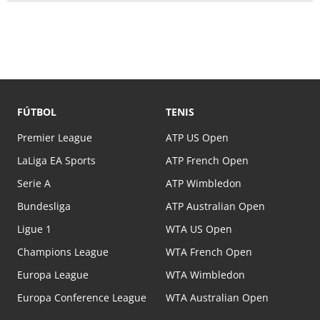
FÚTBOL
TENIS
Premier League
ATP US Open
LaLiga EA Sports
ATP French Open
Serie A
ATP Wimbledon
Bundesliga
ATP Australian Open
Ligue 1
WTA US Open
Champions League
WTA French Open
Europa League
WTA Wimbledon
Europa Conference League
WTA Australian Open