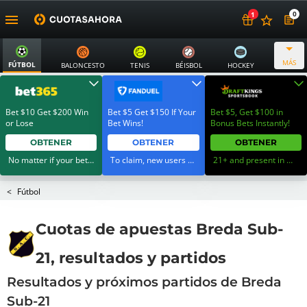
0
1
MÁS
FÚTBOL
BALONCESTO
TENIS
BÉISBOL
HOCKEY
Bet $10 Get $200 Win
Bet $5 Get $150 If Your
Bet $5, Get $100 in
or Lose
Bet Wins!
Bonus Bets Instantly!
OBTENER
OBTENER
OBTENER
No matter if your bet wins or loses. Deposit required. Paid in Bonus Bets. Bonus Bets wager excluded from returns. New customers only. Max. prize, game restrictions, time limits and T&Cs apply. 21+. Gambling Problem? Call 1-800-GAMBLER.
To claim, new users need to register, make a first-time deposit of $5 or more, and then simply place their first real-money wager on any FanDuel Sportsbook market (no odds limits) that is live on platform. All users will receive their $150 in Bonus Bets If Your Bet Wins within 72 hours of the bet settlement.
21+ and present in most states. (18+ DC/KY/NH/PR/WY). Void in NH/OR/ONT/PR. Eligibility restrictions apply. On behalf of Boot Hill Casino (KS). Pass-thru of per wager tax may apply in IL. 1 per new DraftKings customer. $5+ first-time bet req. Max. $100 issued as non-withdrawable Bonus Bets that expire in 7 days (168 hours). Stake removed from payout. Terms: sportsbook.draftkings.com/promos. Ends 5/31/26 at 11:59 PM ET.
<
Fútbol
Cuotas de apuestas Breda Sub-
21, resultados y partidos
Resultados y próximos partidos de Breda
Sub-21