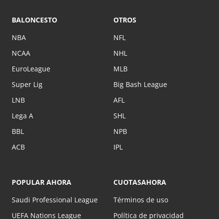
BALONCESTO
OTROS
NBA
NFL
NCAA
NHL
EuroLeague
MLB
Super Lig
Big Bash League
LNB
AFL
Lega A
SHL
BBL
NPB
ACB
IPL
POPULAR AHORA
CUOTASAHORA
Saudi Professional League
Términos de uso
UEFA Nations League
Política de privacidad