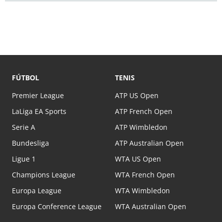
FÚTBOL
TENIS
Premier League
ATP US Open
LaLiga EA Sports
ATP French Open
Serie A
ATP Wimbledon
Bundesliga
ATP Australian Open
Ligue 1
WTA US Open
Champions League
WTA French Open
Europa League
WTA Wimbledon
Europa Conference League
WTA Australian Open