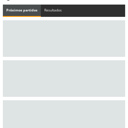
Próximos partidos
Resultados