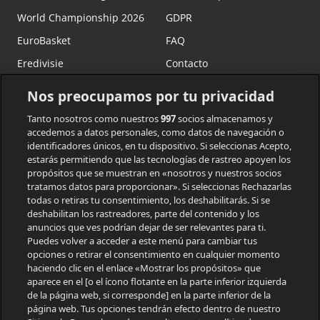
World Championship 2026
GDPR
EuroBasket
FAQ
Eredivisie
Contacto
Esports
Impressum
Nos preocupamos por tu privacidad
Darts Premier League
Configurar privacidad
Tanto nosotros como nuestros
997
socios almacenamos y
Copa Libertadores
Bonos de apuestas
accedemos a datos personales, como datos de navegación o
identificadores únicos, en tu dispositivo. Si seleccionas Acepto,
Casas de apuestas
estarás permitiendo que las tecnologías de rastreo apoyen los
propósitos que se muestran en «nosotros y nuestros socios
tratamos datos para proporcionar». Si seleccionas Rechazarlas
todas o retiras tu consentimiento, los deshabilitarás. Si se
PARTNERS
deshabilitan los rastreadores, parte del contenido y los
anuncios que ves podrían dejar de ser relevantes para ti.
SoccerVista
Puedes volver a acceder a este menú para cambiar tus
Betexplorer
opciones o retirar el consentimiento en cualquier momento
haciendo clic en el enlace «Mostrar los propósitos» que
FCTables
aparece en el [o el ícono flotante en la parte inferior izquierda
de la página web, si corresponde] en la parte inferior de la
Tribalfootball
página web. Tus opciones tendrán efecto dentro de nuestro