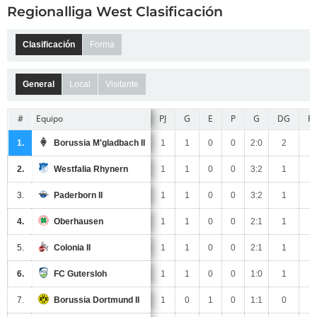
Regionalliga West Clasificación
Clasificación
Forma
General
Local
Visitante
#
Equipo
PJ
G
E
P
G
DG
Pt
Borussia M'gladbach II
1.
1
1
0
0
2:0
2
3
Westfalia Rhynern
2.
1
1
0
0
3:2
1
3
Paderborn II
3.
1
1
0
0
3:2
1
3
Oberhausen
4.
1
1
0
0
2:1
1
3
Colonia II
5.
1
1
0
0
2:1
1
3
FC Gutersloh
6.
1
1
0
0
1:0
1
3
Borussia Dortmund II
7.
1
0
1
0
1:1
0
1