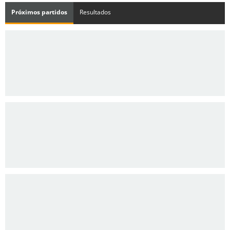
Próximos partidos
Resultados