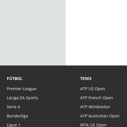
FÚTBOL
TENIS
Premier League
ATP US Open
LaLiga EA Sports
ATP French Open
Serie A
ATP Wimbledon
Bundesliga
ATP Australian Open
Ligue 1
WTA US Open