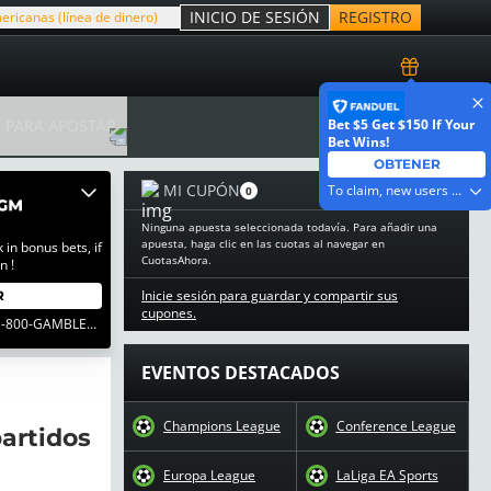
INICIO DE SESIÓN
REGISTRO
ricanas (línea de dinero)
Bet $5 Get $150 If Your
 PARA APOSTAR
Bet Wins!
OBTENER
MI CUPÓN
To claim, new users need to register, make a first-time deposit of $5 or more, and then simply place their first real-money wager on any FanDuel Sportsbook market (no odds limits) that is live on platform. All users will receive their $150 in Bonus Bets If Your Bet Wins within 72 hours of the bet settlement.
0
Ninguna apuesta seleccionada todavía. Para añadir una
apuesta, haga clic en las cuotas al navegar en
 in bonus bets, if
CuotasAhora.
n !
Inicie sesión para guardar y compartir sus
R
cupones.
Gambling problem? Call 1-800-GAMBLER or 1-800-MY-RESET. 21+ only. Please Gamble Responsibly. See BetMGM.com for Terms. First Bet Offer for new customers only (if applicable). Subject to eligibility requirements. Bonus bets are non-withdrawable. In partnership with Kansas Crossing Casino and Hotel. Promotional offers not available in Mississippi, New York, Ontario, or Puerto Rico.
EVENTOS DESTACADOS
Champions League
Conference League
artidos
Europa League
LaLiga EA Sports