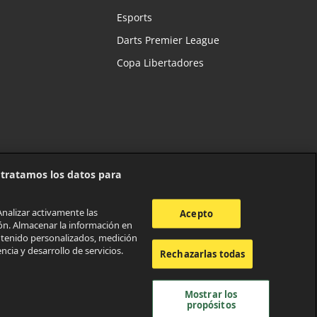
Esports
Darts Premier League
Copa Libertadores
tratamos los datos para
 Analizar activamente las
Acepto
ción. Almacenar la información en
ontenido personalizados, medición
cia y desarrollo de servicios.
Rechazarlas todas
Mostrar los
propósitos