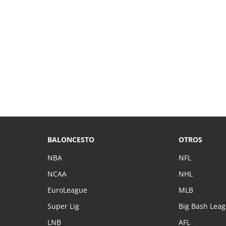
BALONCESTO
OTROS
NBA
NFL
NCAA
NHL
EuroLeague
MLB
Super Lig
Big Bash Lea
LNB
AFL