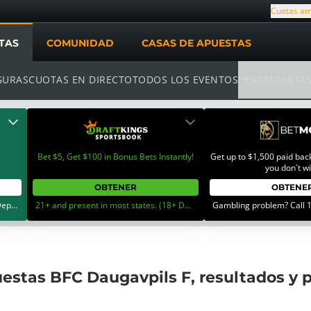
Cuotas ame
TAS
COMUNIDAD
CASAS DE APUESTAS
GURAS
CUOTAS EN DIRECTO
TODOS LOS EVENTOS
HERRAMIENTAS
Bet $5, Get $100 in Bonus Bets Instantly!
Get up to $1,500 paid back
you don`t wi
OBTENER
OBTENE
No matter if your bet wins or loses. Deposit required. Paid in Bonus Bets. Bonus Bets wager excluded from returns. New customers only. Max. prize, game restrictions, time limits and T&Cs apply. 21+. Gambling Problem? Call 1-800-GAMBLER.
21+ and present in most states. (18+ DC/KY/NH/PR/WY). Void in NH/OR/ONT/PR. Eligibility restrictions apply. On behalf of Boot Hill Casino (KS). Pass-thru of per wager tax may apply in IL. 1 per new DraftKings customer. $5+ first-time bet req. Max. $100 issued as non-withdrawable Bonus Bets that expire in 7 days (168 hours). Stake removed from payout. Terms: sportsbook.draftkings.com/promos. Ends 5/31/26 at 11:59 PM ET.
estas BFC Daugavpils F, resultados y p