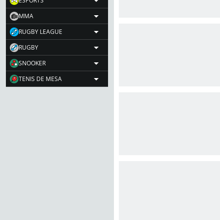
ESPORTS
MMA
RUGBY LEAGUE
RUGBY
SNOOKER
TENIS DE MESA