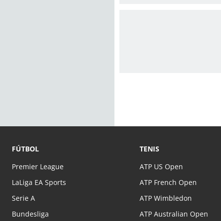
FÚTBOL
TENIS
Premier League
ATP US Open
LaLiga EA Sports
ATP French Open
Serie A
ATP Wimbledon
Bundesliga
ATP Australian Open