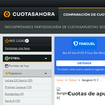
COMPARACIÓN DE CUO
INICIO
PRÓXIMOS PARTIDOS
CAÍDA DE CUOTAS
APUESTAS SE
MIS LIGAS
0
Gestionar mis ligas
Bet $5 Get $150 If Your Bet Wins
FÚTBOL
OBTENER
Partidos de hoy
Populares
>
>
LaLiga EA Sports
(20)
Inicio
Fútbol
Bangkok FC F
Premier League
(10)
Cuotas de apu
Bundesliga
(9)
Serie A
(10)