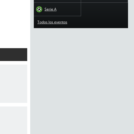
Serie A
Todos los eventos