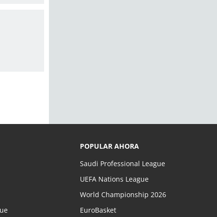
POPULAR AHORA
Saudi Professional League
UEFA Nations League
World Championship 2026
gue
EuroBasket