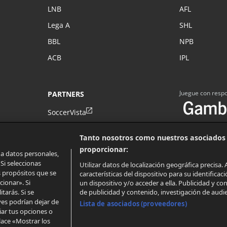
LNB
AFL
Lega A
SHL
BBL
NPB
ACB
IPL
Juegue con respo
PARTNERS
SoccerVista
Betexplorer
Tanto nosotros como nuestros asociados 
FCTables
proporcionar:
 datos personales,
Datos de
Tribalfootball
Si seleccionas
Utilizar datos de localización geográfica precisa.
s propósitos que se
características del dispositivo para su identifica
ScoreBar
ionar». Si
un dispositivo y/o acceder a ella. Publicidad y c
tarás. Si se
de publicidad y contenido, investigación de audien
ves podrían dejar de
Lista de asociados (proveedores)
iar tus opciones o
lace «Mostrar los