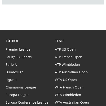
FÚTBOL
TENIS
Premier League
ATP US Open
LaLiga EA Sports
ATP French Open
Serie A
ATP Wimbledon
Bundesliga
ATP Australian Open
Ligue 1
WTA US Open
Champions League
WTA French Open
Europa League
WTA Wimbledon
Europa Conference League
WTA Australian Open