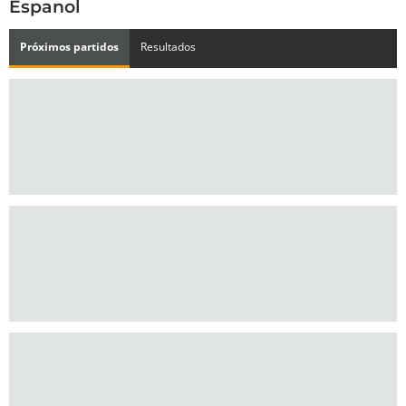
Espanol
Próximos partidos
Resultados