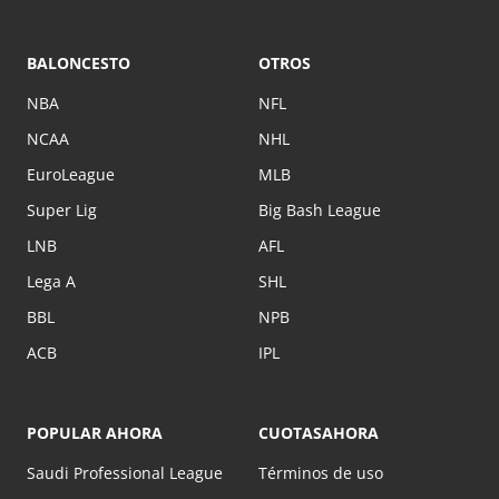
BALONCESTO
OTROS
NBA
NFL
NCAA
NHL
EuroLeague
MLB
Super Lig
Big Bash League
LNB
AFL
Lega A
SHL
BBL
NPB
ACB
IPL
POPULAR AHORA
CUOTASAHORA
Saudi Professional League
Términos de uso