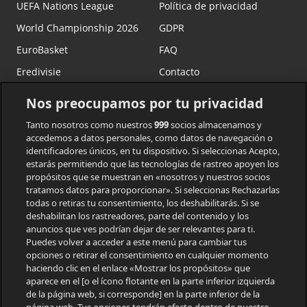
UEFA Nations League
Política de privacidad
World Championship 2026
GDPR
EuroBasket
FAQ
Eredivisie
Contacto
Esports
Impressum
Nos preocupamos por tu privacidad
Darts Premier League
Configurar privacidad
Tanto nosotros como nuestros
999
socios almacenamos y
Copa Libertadores
Bonos de apuestas
accedemos a datos personales, como datos de navegación o
identificadores únicos, en tu dispositivo. Si seleccionas Acepto,
Casas de apuestas
estarás permitiendo que las tecnologías de rastreo apoyen los
propósitos que se muestran en «nosotros y nuestros socios
tratamos datos para proporcionar». Si seleccionas Rechazarlas
todas o retiras tu consentimiento, los deshabilitarás. Si se
PARTNERS
deshabilitan los rastreadores, parte del contenido y los
anuncios que ves podrían dejar de ser relevantes para ti.
SoccerVista
Puedes volver a acceder a este menú para cambiar tus
Betexplorer
opciones o retirar el consentimiento en cualquier momento
haciendo clic en el enlace «Mostrar los propósitos» que
FCTables
aparece en el [o el ícono flotante en la parte inferior izquierda
de la página web, si corresponde] en la parte inferior de la
Tribalfootball