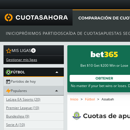
COMPARACIÓN DE CUO
INICIO
PRÓXIMOS PARTIDOS
CAÍDA DE CUOTAS
APUESTAS SE
MIS LIGAS
0
Gestionar mis ligas
Bet $10 Get $200 Win or Lose
FÚTBOL
OBTENER
Partidos de hoy
Populares
>
>
LaLiga EA Sports
(20)
Inicio
Fútbol
Assabah
Premier League
(10)
Cuotas de apu
Bundesliga
(9)
Serie A
(10)