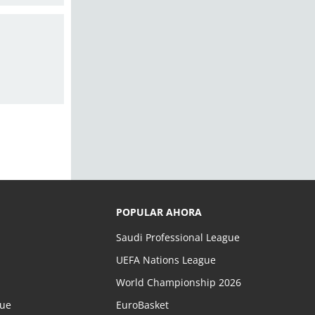
POPULAR AHORA
Saudi Professional League
UEFA Nations League
World Championship 2026
gue
EuroBasket