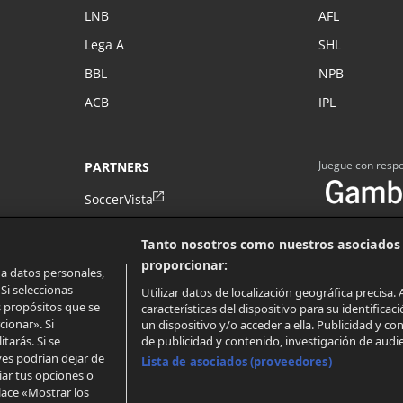
LNB
AFL
Lega A
SHL
BBL
NPB
ACB
IPL
Juegue con respo
PARTNERS
SoccerVista
Betexplorer
Tanto nosotros como nuestros asociados 
FCTables
proporcionar:
 datos personales,
Datos de
Tribalfootball
Si seleccionas
Utilizar datos de localización geográfica precisa.
s propósitos que se
características del dispositivo para su identifica
ScoreBar
ionar». Si
un dispositivo y/o acceder a ella. Publicidad y c
tarás. Si se
de publicidad y contenido, investigación de audien
ves podrían dejar de
Lista de asociados (proveedores)
iar tus opciones o
lace «Mostrar los