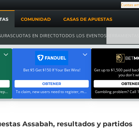
Cuotas ame
TAS
COMUNIDAD
CASAS DE APUESTAS
GURAS
CUOTAS EN DIRECTO
TODOS LOS EVENTOS
HERRAMIENTAS
Bet $5 Get $150 If Your Bet Wins!
Get up to $1,500 paid back
you don`t wi
OBTENER
OBTENE
No matter if your bet wins or loses. Deposit required. Paid in Bonus Bets. Bonus Bets wager excluded from returns. New customers only. Max. prize, game restrictions, time limits and T&Cs apply. 21+. Gambling Problem? Call 1-800-GAMBLER.
To claim, new users need to register, make a first-time deposit of $5 or more, and then simply place their first real-money wager on any FanDuel Sportsbook market (no odds limits) that is live on platform. All users will receive their $150 in Bonus Bets If Your Bet Wins within 72 hours of the bet settlement.
estas Assabah, resultados y partidos