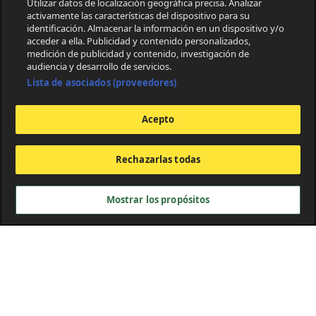
Utilizar datos de localización geográfica precisa. Analizar
activamente las características del dispositivo para su
identificación. Almacenar la información en un dispositivo y/o
acceder a ella. Publicidad y contenido personalizados,
medición de publicidad y contenido, investigación de
audiencia y desarrollo de servicios.
Lista de asociados (proveedores)
Acepto
Rechazarlas todas
Mostrar los propósitos