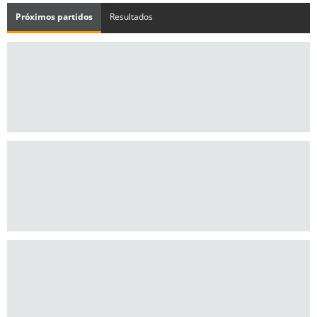
Próximos partidos
Resultados