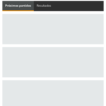
Próximos partidos
Resultados