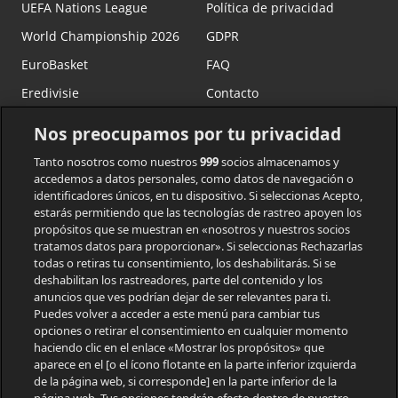
UEFA Nations League
Política de privacidad
World Championship 2026
GDPR
EuroBasket
FAQ
Eredivisie
Contacto
Esports
Impressum
Nos preocupamos por tu privacidad
Darts Premier League
Configurar privacidad
Tanto nosotros como nuestros
999
socios almacenamos y
Copa Libertadores
Bonos de apuestas
accedemos a datos personales, como datos de navegación o
identificadores únicos, en tu dispositivo. Si seleccionas Acepto,
Casas de apuestas
estarás permitiendo que las tecnologías de rastreo apoyen los
propósitos que se muestran en «nosotros y nuestros socios
tratamos datos para proporcionar». Si seleccionas Rechazarlas
todas o retiras tu consentimiento, los deshabilitarás. Si se
PARTNERS
deshabilitan los rastreadores, parte del contenido y los
anuncios que ves podrían dejar de ser relevantes para ti.
SoccerVista
Puedes volver a acceder a este menú para cambiar tus
Betexplorer
opciones o retirar el consentimiento en cualquier momento
haciendo clic en el enlace «Mostrar los propósitos» que
FCTables
aparece en el [o el ícono flotante en la parte inferior izquierda
de la página web, si corresponde] en la parte inferior de la
Tribalfootball