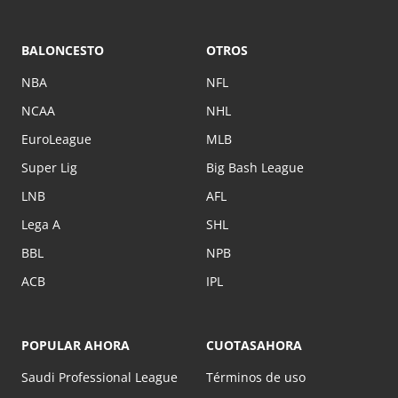
BALONCESTO
OTROS
NBA
NFL
NCAA
NHL
EuroLeague
MLB
Super Lig
Big Bash League
LNB
AFL
Lega A
SHL
BBL
NPB
ACB
IPL
POPULAR AHORA
CUOTASAHORA
Saudi Professional League
Términos de uso