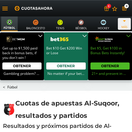
0
1
MÁS
FÚTBOL
BALONCESTO
TENIS
BÉISBOL
HOCKEY
Get up to $1,500 paid
Bet $10 Get $200 Win
Bet $5, Get $100 in
back in bonus bets, if
or Lose
Bonus Bets Instantly!
you don`t win !
OBTENER
OBTENER
OBTENER
Gambling problem? Call 1-800-GAMBLER or 1-800-MY-RESET. 21+ only. Please Gamble Responsibly. See BetMGM.com for Terms. First Bet Offer for new customers only (if applicable). Subject to eligibility requirements. Bonus bets are non-withdrawable. In partnership with Kansas Crossing Casino and Hotel. Promotional offers not available in Mississippi, New York, Ontario, or Puerto Rico.
No matter if your bet wins or loses. Deposit required. Paid in Bonus Bets. Bonus Bets wager excluded from returns. New customers only. Max. prize, game restrictions, time limits and T&Cs apply. 21+. Gambling Problem? Call 1-800-GAMBLER.
21+ and present in most states. (18+ DC/KY/NH/PR/WY). Void in NH/OR/ONT/PR. Eligibility restrictions apply. On behalf of Boot Hill Casino (KS). Pass-thru of per wager tax may apply in IL. 1 per new DraftKings customer. $5+ first-time bet req. Max. $100 issued as non-withdrawable Bonus Bets that expire in 7 days (168 hours). Stake removed from payout. Terms: sportsbook.draftkings.com/promos. Ends 5/31/26 at 11:59 PM ET.
<
Fútbol
Cuotas de apuestas Al-Suqoor,
resultados y partidos
Resultados y próximos partidos de Al-