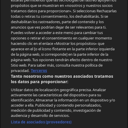
estarás permitiendo que las tecnologías de rastreo apoyen los
EuroBasket
FAQ
propósitos que se muestran en «nosotros y nuestros socios
tratamos datos para proporcionar». Si seleccionas Rechazarlas
Eredivisie
Contacto
todas o retiras tu consentimiento, los deshabilitarás. Si se
deshabilitan los rastreadores, parte del contenido y los
Esports
Impressum
anuncios que ves podrían dejar de ser relevantes para ti.
Darts Premier League
Puedes volver a acceder a este menú para cambiar tus
Configurar privacidad
opciones o retirar el consentimiento en cualquier momento
Copa Libertadores
Bonos de apuestas
haciendo clic en el enlace «Mostrar los propósitos» que
aparece en el [o el ícono flotante en la parte inferior izquierda
Casas de apuestas
de la página web, si corresponde] en la parte inferior de la
página web. Tus opciones tendrán efecto dentro de nuestro
Sitio web. Para saber más, consulta nuestra política de
privacidad.
Terceros
PARTNERS
Tanto nosotros como nuestros asociados tratamos
los datos para proporcionar:
SoccerVista
Utilizar datos de localización geográfica precisa. Analizar
Betexplorer
activamente las características del dispositivo para su
FCTables
identificación. Almacenar la información en un dispositivo y/o
acceder a ella. Publicidad y contenido personalizados,
Tribalfootball
medición de publicidad y contenido, investigación de
audiencia y desarrollo de servicios.
ScoreBar
Lista de asociados (proveedores)