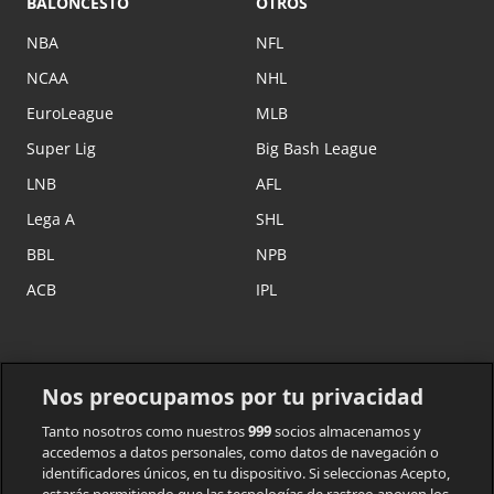
BALONCESTO
OTROS
NBA
NFL
NCAA
NHL
EuroLeague
MLB
Super Lig
Big Bash League
LNB
AFL
Lega A
SHL
BBL
NPB
ACB
IPL
POPULAR AHORA
CUOTASAHORA
Nos preocupamos por tu privacidad
Saudi Professional League
Términos de uso
Tanto nosotros como nuestros
999
socios almacenamos y
UEFA Nations League
Política de privacidad
accedemos a datos personales, como datos de navegación o
identificadores únicos, en tu dispositivo. Si seleccionas Acepto,
World Championship 2026
GDPR