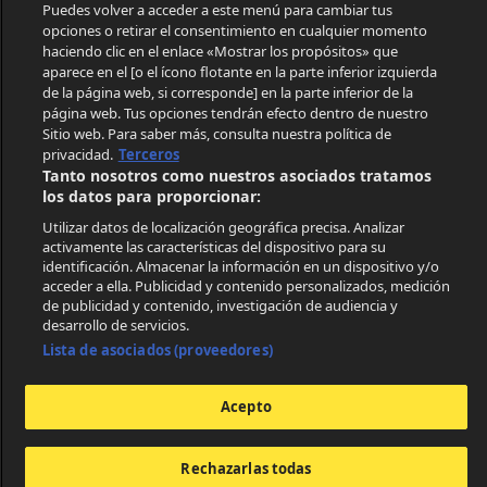
Darts Premier
Puedes volver a acceder a este menú para cambiar tus
Conference
WTA
League
opciones o retirar el consentimiento en cualquier momento
League
Wimbledon
haciendo clic en el enlace «Mostrar los propósitos» que
Copa
aparece en el [o el ícono flotante en la parte inferior izquierda
WTA
Libertadores
de la página web, si corresponde] en la parte inferior de la
Australian
página web. Tus opciones tendrán efecto dentro de nuestro
Open
Sitio web. Para saber más, consulta nuestra política de
privacidad.
Terceros
CUOTASAHORA
PARTNERS
Tanto nosotros como nuestros asociados tratamos
Términos de uso
SoccerVista
los datos para proporcionar:
Política de privacidad
Betexplorer
Utilizar datos de localización geográfica precisa. Analizar
activamente las características del dispositivo para su
GDPR
FCTables
identificación. Almacenar la información en un dispositivo y/o
FAQ
Tribalfootball
acceder a ella. Publicidad y contenido personalizados, medición
de publicidad y contenido, investigación de audiencia y
Contacto
ScoreBar
desarrollo de servicios.
Lista de asociados (proveedores)
Impressum
Configurar privacidad
Acepto
Bonos de apuestas
Casas de apuestas
Rechazarlas todas