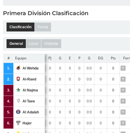
Primera División Clasificación
Clasificación
Forma
General
Local
Visitante
#
Equipo
PJ
G
E
P
G
DG
Pts
Form
Al Wehda
1.
0
0
0
0
0:0
0
0
Al-Raed
2.
0
0
0
0
0:0
0
0
Al Najma
3.
0
0
0
0
0:0
0
0
Al Taee
4.
0
0
0
0
0:0
0
0
Al Adalah
5.
0
0
0
0
0:0
0
0
Hajer
6.
0
0
0
0
0:0
0
0