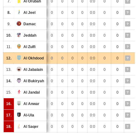
Al Orubah
7.
0
0
0
0
0:0
0
0
Al Jeel
8.
0
0
0
0
0:0
0
0
Damac
9.
0
0
0
0
0:0
0
0
Jeddah
10.
0
0
0
0
0:0
0
0
Al Zulfi
11.
0
0
0
0
0:0
0
0
Al Okhdood
12.
0
0
0
0
0:0
0
0
Al Jabalain
13.
0
0
0
0
0:0
0
0
Al Bukiryah
14.
0
0
0
0
0:0
0
0
Al Jandal
15.
0
0
0
0
0:0
0
0
Al Anwar
16.
0
0
0
0
0:0
0
0
Al-Ula
17.
0
0
0
0
0:0
0
0
Al Saqer
18.
0
0
0
0
0:0
0
0