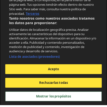
de la página web, si corresponde] en la parte inferior de la
página web. Tus opciones tendrán efecto dentro de nuestro
Sitio web. Para saber más, consulta nuestra política de
privacidad.
Terceros
Tanto nosotros como nuestros asociados tratamos
los datos para proporcionar:
Utilizar datos de localización geográfica precisa. Analizar
activamente las características del dispositivo para su
identificación. Almacenar la información en un dispositivo y/o
acceder a ella. Publicidad y contenido personalizados,
medición de publicidad y contenido, investigación de
audiencia y desarrollo de servicios.
Lista de asociados (proveedores)
Acepto
Rechazarlas todas
Mostrar los propósitos