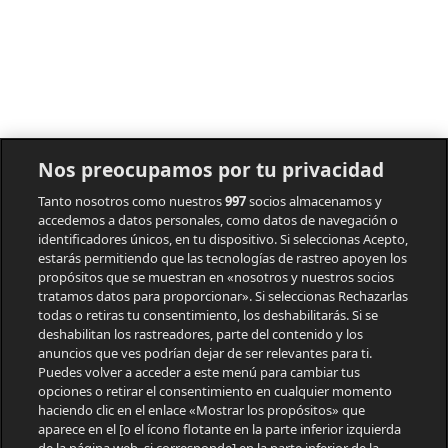
Nos preocupamos por tu privacidad
Tanto nosotros como nuestros
997
socios almacenamos y
accedemos a datos personales, como datos de navegación o
identificadores únicos, en tu dispositivo. Si seleccionas Acepto,
estarás permitiendo que las tecnologías de rastreo apoyen los
propósitos que se muestran en «nosotros y nuestros socios
tratamos datos para proporcionar». Si seleccionas Rechazarlas
todas o retiras tu consentimiento, los deshabilitarás. Si se
deshabilitan los rastreadores, parte del contenido y los
anuncios que ves podrían dejar de ser relevantes para ti.
Puedes volver a acceder a este menú para cambiar tus
opciones o retirar el consentimiento en cualquier momento
haciendo clic en el enlace «Mostrar los propósitos» que
aparece en el [o el ícono flotante en la parte inferior izquierda