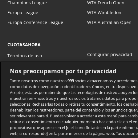
Champions League
WTA French Open
Europa League
WTA Wimbledon
Europa Conference League
WTA Australian Open
CUOTASAHORA
Configurar privacidad
Términos de uso
Bonos de apuestas
Política de privacidad
Nos preocupamos por tu privacidad
Casas de apuestas
GDPR
Tanto nosotros como nuestros
999
socios almacenamos y accedemos a
FAQ
como datos de navegación o identificadores únicos, en tu dispositivo. 
Acepto, estarás permitiendo que las tecnologías de rastreo apoyen lo
Contacto
muestran en «nosotros y nuestros socios tratamos datos para proporc
seleccionas Rechazarlas todas o retiras tu consentimiento, los deshabili
Impressum
deshabilitan los rastreadores, parte del contenido y los anuncios que 
ser relevantes para ti. Puedes volver a acceder a este menú para camb
retirar el consentimiento en cualquier momento haciendo clic en el en
Copyright © 2008-2026 CuotasAhora.com
propósitos» que aparece en el [o el ícono flotante en la parte inferior 
web, si corresponde] en la parte inferior de la página web. Tus opcion