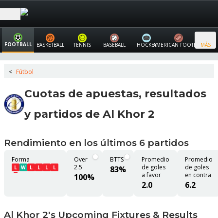
FOOTBALL
BASKETBALL
TENNIS
BASEBALL
HOCKEY
AMERICAN FOOTBALL
MÁS
<
Fútbol
Cuotas de apuestas, resultados
y partidos de Al Khor 2
Rendimiento en los últimos 6 partidos
Forma
Over
BTTS
Promedio
Promedio
2.5
de goles
de goles
L
W
L
L
L
L
83%
a favor
en contra
100%
2.0
6.2
Al Khor 2's Upcoming Fixtures & Results