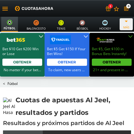
0
1
MÁS
FÚTBOL
BALONCESTO
TENIS
BÉISBOL
HOCKEY
Bet $10 Get $200 Win
Bet $5 Get $150 If Your
Bet $5, Get $100 in
or Lose
Bet Wins!
Bonus Bets Instantly!
OBTENER
OBTENER
OBTENER
No matter if your bet wins or loses. Deposit required. Paid in Bonus Bets. Bonus Bets wager excluded from returns. New customers only. Max. prize, game restrictions, time limits and T&Cs apply. 21+. Gambling Problem? Call 1-800-GAMBLER.
To claim, new users need to register, make a first-time deposit of $5 or more, and then simply place their first real-money wager on any FanDuel Sportsbook market (no odds limits) that is live on platform. All users will receive their $150 in Bonus Bets If Your Bet Wins within 72 hours of the bet settlement.
21+ and present in most states. (18+ DC/KY/NH/PR/WY). Void in NH/OR/ONT/PR. Eligibility restrictions apply. On behalf of Boot Hill Casino (KS). Pass-thru of per wager tax may apply in IL. 1 per new DraftKings customer. $5+ first-time bet req. Max. $100 issued as non-withdrawable Bonus Bets that expire in 7 days (168 hours). Stake removed from payout. Terms: sportsbook.draftkings.com/promos. Ends 5/31/26 at 11:59 PM ET.
<
Fútbol
Cuotas de apuestas Al Jeel,
resultados y partidos
Resultados y próximos partidos de Al Jeel