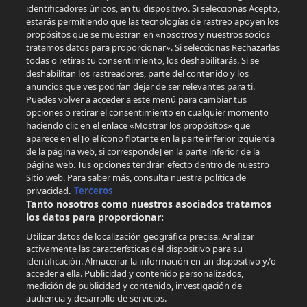
identificadores únicos, en tu dispositivo. Si seleccionas Acepto,
World Championship 2026
GDPR
estarás permitiendo que las tecnologías de rastreo apoyen los
propósitos que se muestran en «nosotros y nuestros socios
EuroBasket
FAQ
tratamos datos para proporcionar». Si seleccionas Rechazarlas
todas o retiras tu consentimiento, los deshabilitarás. Si se
Eredivisie
Contacto
deshabilitan los rastreadores, parte del contenido y los
Esports
Impressum
anuncios que ves podrían dejar de ser relevantes para ti.
Puedes volver a acceder a este menú para cambiar tus
Darts Premier League
Configurar privacidad
opciones o retirar el consentimiento en cualquier momento
haciendo clic en el enlace «Mostrar los propósitos» que
Copa Libertadores
Bonos de apuestas
aparece en el [o el ícono flotante en la parte inferior izquierda
de la página web, si corresponde] en la parte inferior de la
Casas de apuestas
página web. Tus opciones tendrán efecto dentro de nuestro
Sitio web. Para saber más, consulta nuestra política de
privacidad.
Terceros
PARTNERS
Tanto nosotros como nuestros asociados tratamos
los datos para proporcionar:
SoccerVista
Utilizar datos de localización geográfica precisa. Analizar
Betexplorer
activamente las características del dispositivo para su
identificación. Almacenar la información en un dispositivo y/o
FCTables
acceder a ella. Publicidad y contenido personalizados,
medición de publicidad y contenido, investigación de
Tribalfootball
audiencia y desarrollo de servicios.