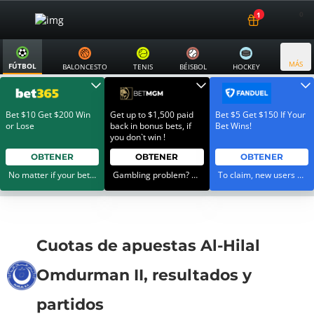
0
1
MÁS
FÚTBOL
BALONCESTO
TENIS
BÉISBOL
HOCKEY
Bet $10 Get $200 Win
Get up to $1,500 paid
Bet $5 Get $150 If Your
or Lose
back in bonus bets, if
Bet Wins!
you don`t win !
OBTENER
OBTENER
OBTENER
No matter if your bet wins or loses. Deposit required. Paid in Bonus Bets. Bonus Bets wager excluded from returns. New customers only. Max. prize, game restrictions, time limits and T&Cs apply. 21+. Gambling Problem? Call 1-800-GAMBLER.
Gambling problem? Call 1-800-GAMBLER or 1-800-MY-RESET. 21+ only. Please Gamble Responsibly. See BetMGM.com for Terms. First Bet Offer for new customers only (if applicable). Subject to eligibility requirements. Bonus bets are non-withdrawable. In partnership with Kansas Crossing Casino and Hotel. Promotional offers not available in Mississippi, New York, Ontario, or Puerto Rico.
To claim, new users need to register, make a first-time deposit of $5 or more, and then simply place their first real-money wager on any FanDuel Sportsbook market (no odds limits) that is live on platform. All users will receive their $150 in Bonus Bets If Your Bet Wins within 72 hours of the bet settlement.
Cuotas de apuestas Al-Hilal
Omdurman II, resultados y
partidos