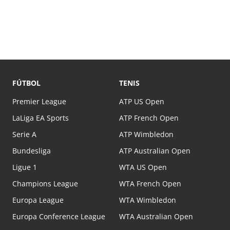
FÚTBOL
TENIS
Premier League
ATP US Open
LaLiga EA Sports
ATP French Open
Serie A
ATP Wimbledon
Bundesliga
ATP Australian Open
Ligue 1
WTA US Open
Champions League
WTA French Open
Europa League
WTA Wimbledon
Europa Conference League
WTA Australian Open