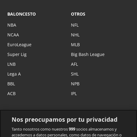
BALONCESTO
OTROS
NBA
NFL
NCAA
NHL
EuroLeague
MLB
Super Lig
Big Bash League
LNB
AFL
Lega A
SHL
BBL
NPB
ACB
IPL
POPULAR AHORA
CUOTASAHORA
Nos preocupamos por tu privacidad
Saudi Professional League
Términos de uso
Tanto nosotros como nuestros
999
socios almacenamos y
accedemos a datos personales, como datos de navegación o
UEFA Nations League
Política de privacidad