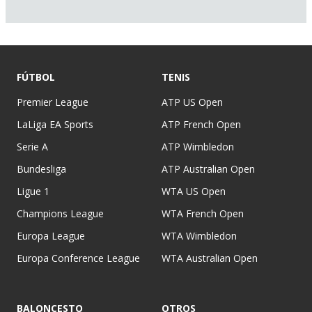
FÚTBOL
TENIS
Premier League
ATP US Open
LaLiga EA Sports
ATP French Open
Serie A
ATP Wimbledon
Bundesliga
ATP Australian Open
Ligue 1
WTA US Open
Champions League
WTA French Open
Europa League
WTA Wimbledon
Europa Conference League
WTA Australian Open
BALONCESTO
OTROS