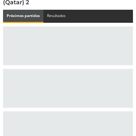
(Qatar) 2
Próximos partidos
Resultados