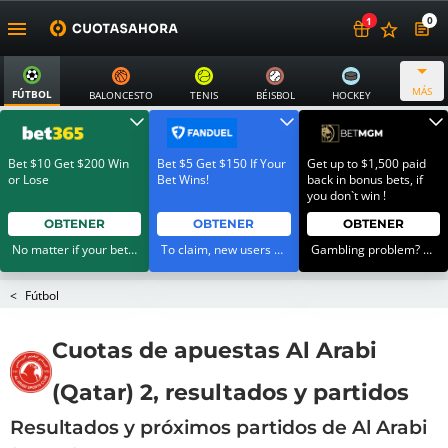
0
1
MÁS
FÚTBOL
BALONCESTO
TENIS
BÉISBOL
HOCKEY
Bet $10 Get $200 Win
Bet $5 Get $150 If Your
Get up to $1,500 paid
or Lose
Bet Wins!
back in bonus bets, if
you don`t win !
OBTENER
OBTENER
OBTENER
No matter if your bet wins or loses. Deposit required. Paid in Bonus Bets. Bonus Bets wager excluded from returns. New customers only. Max. prize, game restrictions, time limits and T&Cs apply. 21+. Gambling Problem? Call 1-800-GAMBLER.
To claim, new users need to register, make a first-time deposit of $5 or more, and then simply place their first real-money wager on any FanDuel Sportsbook market (no odds limits) that is live on platform. All users will receive their $150 in Bonus Bets If Your Bet Wins within 72 hours of the bet settlement.
Gambling problem? Call 1-800-GAMBLER or 1-800-MY-RESET. 21+ only. Please Gamble Responsibly. See BetMGM.com for Terms. First Bet Offer for new customers only (if applicable). Subject to eligibility requirements. Bonus bets are non-withdrawable. In partnership with Kansas Crossing Casino and Hotel. Promotional offers not available in Mississippi, New York, Ontario, or Puerto Rico.
<
Fútbol
Cuotas de apuestas Al Arabi
(Qatar) 2, resultados y partidos
Resultados y próximos partidos de Al Arabi