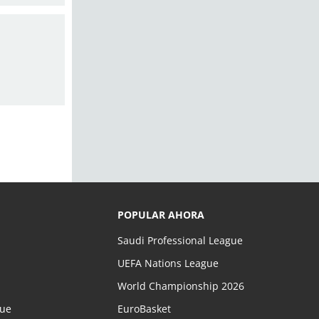
POPULAR AHORA
Saudi Professional League
UEFA Nations League
World Championship 2026
gue
EuroBasket