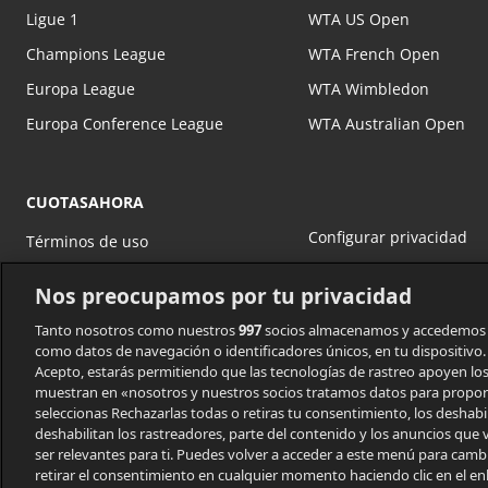
Ligue 1
WTA US Open
Champions League
WTA French Open
Europa League
WTA Wimbledon
Europa Conference League
WTA Australian Open
CUOTASAHORA
Configurar privacidad
Términos de uso
Bonos de apuestas
Política de privacidad
Nos preocupamos por tu privacidad
Casas de apuestas
GDPR
Tanto nosotros como nuestros
997
socios almacenamos y accedemos a
FAQ
como datos de navegación o identificadores únicos, en tu dispositivo. 
Acepto, estarás permitiendo que las tecnologías de rastreo apoyen lo
Contacto
muestran en «nosotros y nuestros socios tratamos datos para proporc
seleccionas Rechazarlas todas o retiras tu consentimiento, los deshabili
Impressum
deshabilitan los rastreadores, parte del contenido y los anuncios que 
ser relevantes para ti. Puedes volver a acceder a este menú para camb
retirar el consentimiento en cualquier momento haciendo clic en el en