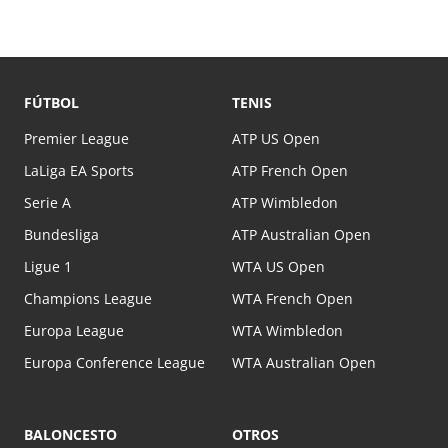
FÚTBOL
TENIS
Premier League
ATP US Open
LaLiga EA Sports
ATP French Open
Serie A
ATP Wimbledon
Bundesliga
ATP Australian Open
Ligue 1
WTA US Open
Champions League
WTA French Open
Europa League
WTA Wimbledon
Europa Conference League
WTA Australian Open
BALONCESTO
OTROS