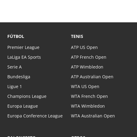
FÚTBOL
TENIS
Premier League
ATP US Open
LaLiga EA Sports
ATP French Open
Serie A
ATP Wimbledon
Bundesliga
ATP Australian Open
Ligue 1
WTA US Open
Champions League
WTA French Open
Europa League
WTA Wimbledon
Europa Conference League
WTA Australian Open