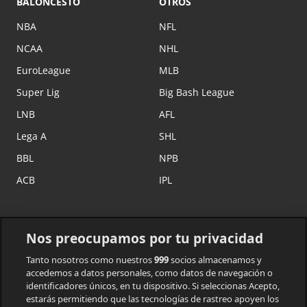
BALONCESTO
OTROS
NBA
NFL
NCAA
NHL
EuroLeague
MLB
Super Lig
Big Bash League
LNB
AFL
Lega A
SHL
BBL
NPB
ACB
IPL
POPULAR AHORA
CUOTASAHORA
Nos preocupamos por tu privacidad
Saudi Professional League
Términos de uso
Tanto nosotros como nuestros
999
socios almacenamos y
accedemos a datos personales, como datos de navegación o
UEFA Nations League
Política de privacidad
identificadores únicos, en tu dispositivo. Si seleccionas Acepto,
World Championship 2026
GDPR
estarás permitiendo que las tecnologías de rastreo apoyen los