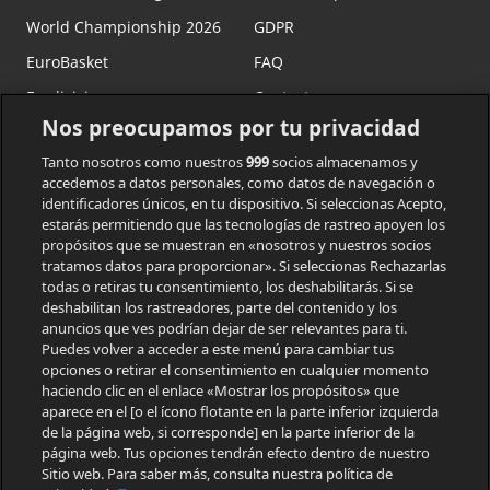
World Championship 2026
GDPR
EuroBasket
FAQ
Eredivisie
Contacto
Nos preocupamos por tu privacidad
Esports
Impressum
Tanto nosotros como nuestros
999
socios almacenamos y
Darts Premier League
Configurar privacidad
accedemos a datos personales, como datos de navegación o
Copa Libertadores
Bonos de apuestas
identificadores únicos, en tu dispositivo. Si seleccionas Acepto,
estarás permitiendo que las tecnologías de rastreo apoyen los
Casas de apuestas
propósitos que se muestran en «nosotros y nuestros socios
tratamos datos para proporcionar». Si seleccionas Rechazarlas
todas o retiras tu consentimiento, los deshabilitarás. Si se
deshabilitan los rastreadores, parte del contenido y los
PARTNERS
anuncios que ves podrían dejar de ser relevantes para ti.
Puedes volver a acceder a este menú para cambiar tus
SoccerVista
opciones o retirar el consentimiento en cualquier momento
Betexplorer
haciendo clic en el enlace «Mostrar los propósitos» que
aparece en el [o el ícono flotante en la parte inferior izquierda
FCTables
de la página web, si corresponde] en la parte inferior de la
página web. Tus opciones tendrán efecto dentro de nuestro
Tribalfootball
Sitio web. Para saber más, consulta nuestra política de