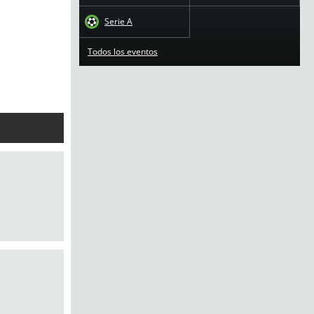
Serie A
Todos los eventos