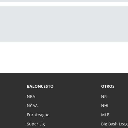
BALONCESTO
OTROS
NBA
NFL
NCAA
NHL
EuroLeague
MLB
Super Lig
Big Bash Lea