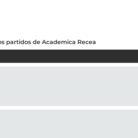
os partidos de Academica Recea