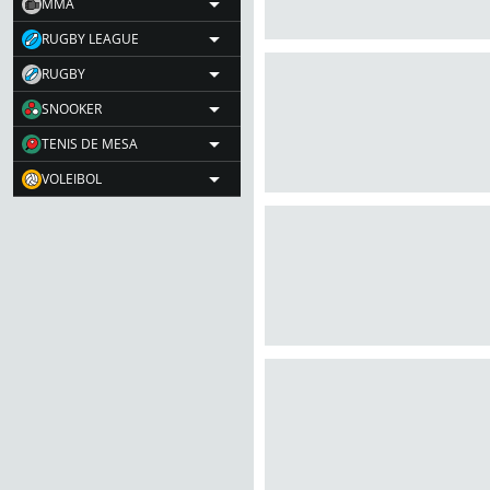
MMA
RUGBY LEAGUE
RUGBY
SNOOKER
TENIS DE MESA
VOLEIBOL