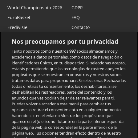
World Championship 2026
GDPR
EuroBasket
FAQ
Eredivisie
Contacto
Esports
Impressum
Nos preocupamos por tu privacidad
Darts Premier League
Configurar privacidad
Tanto nosotros como nuestros
997
socios almacenamos y
Copa Libertadores
Bonos de apuestas
accedemos a datos personales, como datos de navegación o
identificadores únicos, en tu dispositivo. Si seleccionas Acepto,
Casas de apuestas
estarás permitiendo que las tecnologías de rastreo apoyen los
propósitos que se muestran en «nosotros y nuestros socios
tratamos datos para proporcionar». Si seleccionas Rechazarlas
todas o retiras tu consentimiento, los deshabilitarás. Si se
PARTNERS
deshabilitan los rastreadores, parte del contenido y los
anuncios que ves podrían dejar de ser relevantes para ti.
SoccerVista
Puedes volver a acceder a este menú para cambiar tus
Betexplorer
opciones o retirar el consentimiento en cualquier momento
haciendo clic en el enlace «Mostrar los propósitos» que
FCTables
aparece en el [o el ícono flotante en la parte inferior izquierda
de la página web, si corresponde] en la parte inferior de la
Tribalfootball
página web. Tus opciones tendrán efecto dentro de nuestro