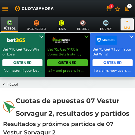
0
1
MÁS
FÚTBOL
BALONCESTO
TENIS
BÉISBOL
HOCKEY
Bet $10 Get $200 Win
Bet $5, Get $100 in
Bet $5 Get $150 If Your
or Lose
Bonus Bets Instantly!
Bet Wins!
OBTENER
OBTENER
OBTENER
No matter if your bet wins or loses. Deposit required. Paid in Bonus Bets. Bonus Bets wager excluded from returns. New customers only. Max. prize, game restrictions, time limits and T&Cs apply. 21+. Gambling Problem? Call 1-800-GAMBLER.
21+ and present in most states. (18+ DC/KY/NH/PR/WY). Void in NH/OR/ONT/PR. Eligibility restrictions apply. On behalf of Boot Hill Casino (KS). Pass-thru of per wager tax may apply in IL. 1 per new DraftKings customer. $5+ first-time bet req. Max. $100 issued as non-withdrawable Bonus Bets that expire in 7 days (168 hours). Stake removed from payout. Terms: sportsbook.draftkings.com/promos. Ends 5/31/26 at 11:59 PM ET.
To claim, new users need to register, make a first-time deposit of $5 or more, and then simply place their first real-money wager on any FanDuel Sportsbook market (no odds limits) that is live on platform. All users will receive their $150 in Bonus Bets If Your Bet Wins within 72 hours of the bet settlement.
<
Fútbol
Cuotas de apuestas 07 Vestur
Sorvagur 2, resultados y partidos
Resultados y próximos partidos de 07
Vestur Sorvagur 2