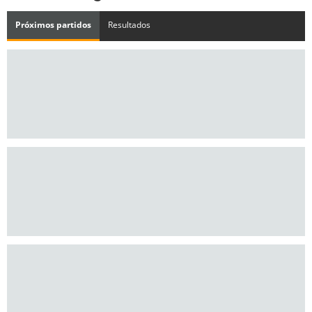
Próximos partidos
Resultados