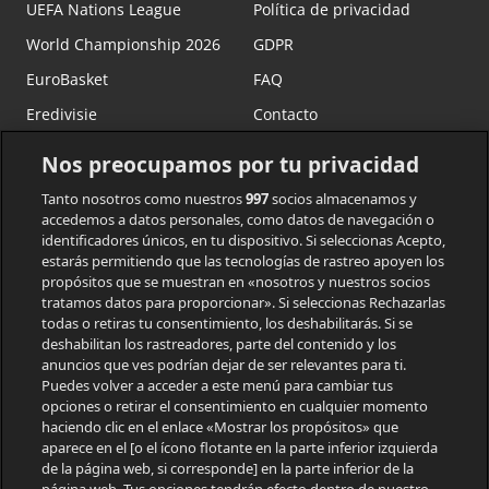
UEFA Nations League
Política de privacidad
World Championship 2026
GDPR
EuroBasket
FAQ
Eredivisie
Contacto
Esports
Impressum
Nos preocupamos por tu privacidad
Darts Premier League
Configurar privacidad
Tanto nosotros como nuestros
997
socios almacenamos y
Copa Libertadores
Bonos de apuestas
accedemos a datos personales, como datos de navegación o
identificadores únicos, en tu dispositivo. Si seleccionas Acepto,
Casas de apuestas
estarás permitiendo que las tecnologías de rastreo apoyen los
propósitos que se muestran en «nosotros y nuestros socios
tratamos datos para proporcionar». Si seleccionas Rechazarlas
todas o retiras tu consentimiento, los deshabilitarás. Si se
PARTNERS
deshabilitan los rastreadores, parte del contenido y los
anuncios que ves podrían dejar de ser relevantes para ti.
SoccerVista
Puedes volver a acceder a este menú para cambiar tus
Betexplorer
opciones o retirar el consentimiento en cualquier momento
haciendo clic en el enlace «Mostrar los propósitos» que
FCTables
aparece en el [o el ícono flotante en la parte inferior izquierda
de la página web, si corresponde] en la parte inferior de la
Tribalfootball