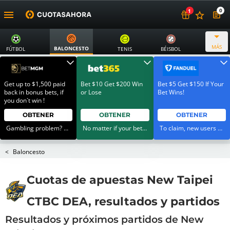
0
1
MÁS
BALONCESTO
FÚTBOL
TENIS
BÉISBOL
Get up to $1,500 paid
Bet $10 Get $200 Win
Bet $5 Get $150 If Your
back in bonus bets, if
or Lose
Bet Wins!
you don`t win !
OBTENER
OBTENER
OBTENER
Gambling problem? Call 1-800-GAMBLER or 1-800-MY-RESET. 21+ only. Please Gamble Responsibly. See BetMGM.com for Terms. First Bet Offer for new customers only (if applicable). Subject to eligibility requirements. Bonus bets are non-withdrawable. In partnership with Kansas Crossing Casino and Hotel. Promotional offers not available in Mississippi, New York, Ontario, or Puerto Rico.
No matter if your bet wins or loses. Deposit required. Paid in Bonus Bets. Bonus Bets wager excluded from returns. New customers only. Max. prize, game restrictions, time limits and T&Cs apply. 21+. Gambling Problem? Call 1-800-GAMBLER.
To claim, new users need to register, make a first-time deposit of $5 or more, and then simply place their first real-money wager on any FanDuel Sportsbook market (no odds limits) that is live on platform. All users will receive their $150 in Bonus Bets If Your Bet Wins within 72 hours of the bet settlement.
<
Baloncesto
Cuotas de apuestas New Taipei
CTBC DEA, resultados y partidos
Resultados y próximos partidos de New