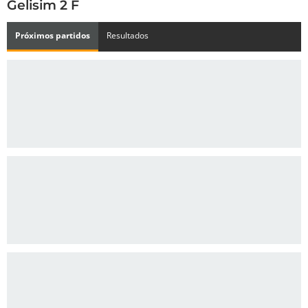
Gelisim 2 F
Próximos partidos
Resultados