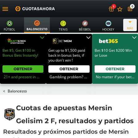
0
1
MÁS
BALONCESTO
FÚTBOL
TENIS
BÉISBOL
HOCKEY
Bet $5, Get $100 in
Get up to $1,500 paid
Bet $10 Get $200 Win
Bonus Bets Instantly!
back in bonus bets, if
or Lose
you don`t win !
OBTENER
OBTENER
OBTENER
21+ and present in most states. (18+ DC/KY/NH/PR/WY). Void in NH/OR/ONT/PR. Eligibility restrictions apply. On behalf of Boot Hill Casino (KS). Pass-thru of per wager tax may apply in IL. 1 per new DraftKings customer. $5+ first-time bet req. Max. $100 issued as non-withdrawable Bonus Bets that expire in 7 days (168 hours). Stake removed from payout. Terms: sportsbook.draftkings.com/promos. Ends 5/31/26 at 11:59 PM ET.
Gambling problem? Call 1-800-GAMBLER or 1-800-MY-RESET. 21+ only. Please Gamble Responsibly. See BetMGM.com for Terms. First Bet Offer for new customers only (if applicable). Subject to eligibility requirements. Bonus bets are non-withdrawable. In partnership with Kansas Crossing Casino and Hotel. Promotional offers not available in Mississippi, New York, Ontario, or Puerto Rico.
No matter if your bet wins or loses. Deposit required. Paid in Bonus Bets. Bonus Bets wager excluded from returns. New customers only. Max. prize, game restrictions, time limits and T&Cs apply. 21+. Gambling Problem? Call 1-800-GAMBLER.
<
Baloncesto
Cuotas de apuestas Mersin
Gelisim 2 F, resultados y partidos
Resultados y próximos partidos de Mersin