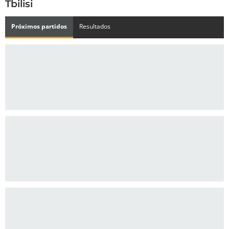
Tbilisi
Próximos partidos
Resultados