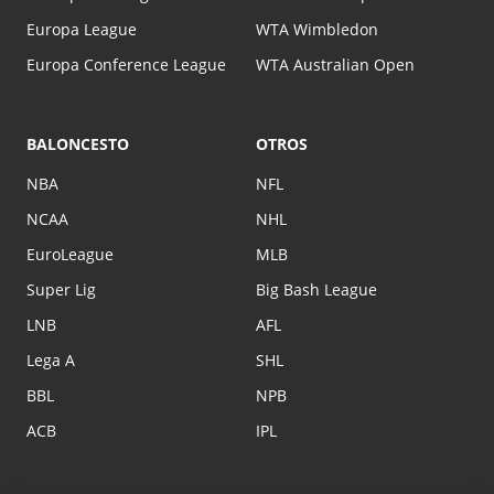
Europa League
WTA Wimbledon
Europa Conference League
WTA Australian Open
BALONCESTO
OTROS
NBA
NFL
NCAA
NHL
EuroLeague
MLB
Super Lig
Big Bash League
LNB
AFL
Lega A
SHL
BBL
NPB
ACB
IPL