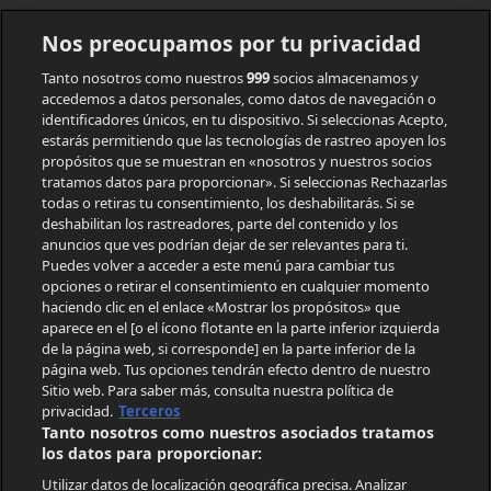
POPULAR AHORA
CUOTASAHORA
Nos preocupamos por tu privacidad
Saudi Professional League
Términos de uso
Tanto nosotros como nuestros
999
socios almacenamos y
UEFA Nations League
Política de privacidad
accedemos a datos personales, como datos de navegación o
identificadores únicos, en tu dispositivo. Si seleccionas Acepto,
World Championship 2026
GDPR
estarás permitiendo que las tecnologías de rastreo apoyen los
EuroBasket
FAQ
propósitos que se muestran en «nosotros y nuestros socios
tratamos datos para proporcionar». Si seleccionas Rechazarlas
Eredivisie
Contacto
todas o retiras tu consentimiento, los deshabilitarás. Si se
deshabilitan los rastreadores, parte del contenido y los
Esports
Impressum
anuncios que ves podrían dejar de ser relevantes para ti.
Darts Premier League
Puedes volver a acceder a este menú para cambiar tus
Configurar privacidad
opciones o retirar el consentimiento en cualquier momento
Copa Libertadores
Bonos de apuestas
haciendo clic en el enlace «Mostrar los propósitos» que
aparece en el [o el ícono flotante en la parte inferior izquierda
Casas de apuestas
de la página web, si corresponde] en la parte inferior de la
página web. Tus opciones tendrán efecto dentro de nuestro
Sitio web. Para saber más, consulta nuestra política de
privacidad.
Terceros
PARTNERS
Tanto nosotros como nuestros asociados tratamos
los datos para proporcionar:
SoccerVista
Utilizar datos de localización geográfica precisa. Analizar
Betexplorer