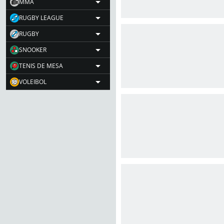
MMA
RUGBY LEAGUE
RUGBY
SNOOKER
TENIS DE MESA
VOLEIBOL