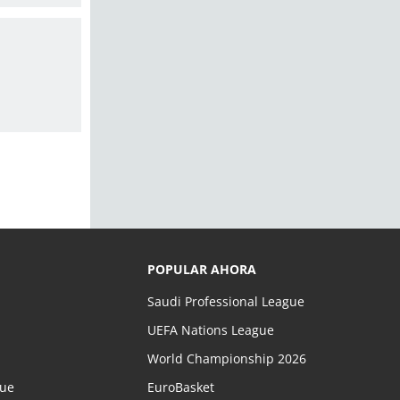
POPULAR AHORA
Saudi Professional League
UEFA Nations League
World Championship 2026
gue
EuroBasket