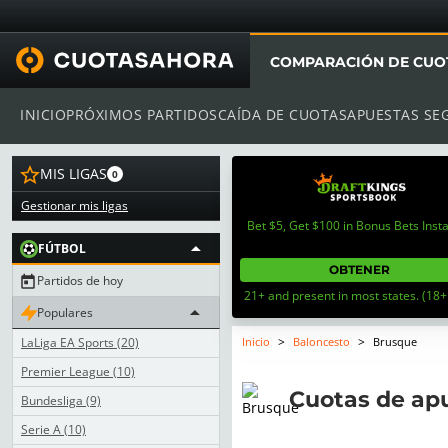
COMPARACIÓN DE CUO
INICIO
PRÓXIMOS PARTIDOS
CAÍDA DE CUOTAS
APUESTAS SE
MIS LIGAS
0
Gestionar mis ligas
Bet $5, Get $100 in Bonus Bets Insta
FÚTBOL
OBTENER
Partidos de hoy
Populares
>
>
LaLiga EA Sports
(20)
Inicio
Baloncesto
Brusque
Premier League
(10)
Cuotas de apu
Bundesliga
(9)
Serie A
(10)