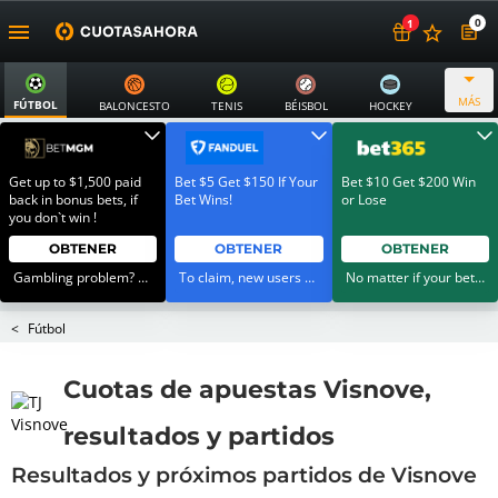
0
1
MÁS
FÚTBOL
BALONCESTO
TENIS
BÉISBOL
HOCKEY
Get up to $1,500 paid
Bet $5 Get $150 If Your
Bet $10 Get $200 Win
back in bonus bets, if
Bet Wins!
or Lose
you don`t win !
OBTENER
OBTENER
OBTENER
Gambling problem? Call 1-800-GAMBLER or 1-800-MY-RESET. 21+ only. Please Gamble Responsibly. See BetMGM.com for Terms. First Bet Offer for new customers only (if applicable). Subject to eligibility requirements. Bonus bets are non-withdrawable. In partnership with Kansas Crossing Casino and Hotel. Promotional offers not available in Mississippi, New York, Ontario, or Puerto Rico.
To claim, new users need to register, make a first-time deposit of $5 or more, and then simply place their first real-money wager on any FanDuel Sportsbook market (no odds limits) that is live on platform. All users will receive their $150 in Bonus Bets If Your Bet Wins within 72 hours of the bet settlement.
No matter if your bet wins or loses. Deposit required. Paid in Bonus Bets. Bonus Bets wager excluded from returns. New customers only. Max. prize, game restrictions, time limits and T&Cs apply. 21+. Gambling Problem? Call 1-800-GAMBLER.
<
Fútbol
Cuotas de apuestas Visnove,
resultados y partidos
Resultados y próximos partidos de Visnove