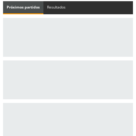
Próximos partidos
Resultados