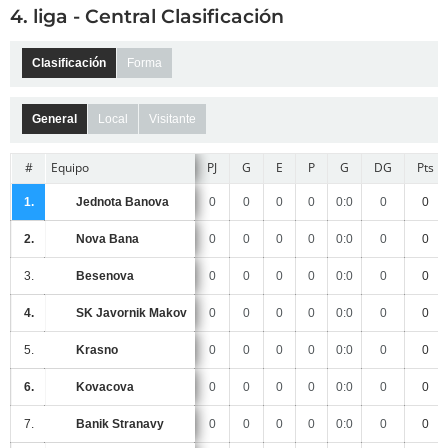
4. liga - Central Clasificación
Clasificación
Forma
General
Local
Visitante
#
Equipo
PJ
G
E
P
G
DG
Pts
Jednota Banova
1.
0
0
0
0
0:0
0
0
Nova Bana
2.
0
0
0
0
0:0
0
0
Besenova
3.
0
0
0
0
0:0
0
0
SK Javornik Makov
4.
0
0
0
0
0:0
0
0
Krasno
5.
0
0
0
0
0:0
0
0
Kovacova
6.
0
0
0
0
0:0
0
0
Banik Stranavy
7.
0
0
0
0
0:0
0
0