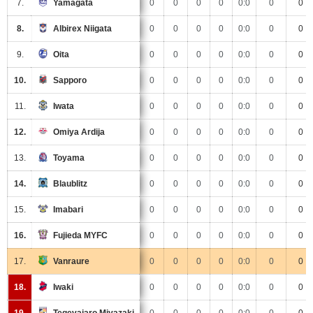
Yamagata
7.
0
0
0
0
0:0
0
0
Albirex Niigata
8.
0
0
0
0
0:0
0
0
Oita
9.
0
0
0
0
0:0
0
0
Sapporo
10.
0
0
0
0
0:0
0
0
Iwata
11.
0
0
0
0
0:0
0
0
Omiya Ardija
12.
0
0
0
0
0:0
0
0
Toyama
13.
0
0
0
0
0:0
0
0
Blaublitz
14.
0
0
0
0
0:0
0
0
Imabari
15.
0
0
0
0
0:0
0
0
Fujieda MYFC
16.
0
0
0
0
0:0
0
0
Vanraure
17.
0
0
0
0
0:0
0
0
Iwaki
18.
0
0
0
0
0:0
0
0
Tegevajaro Miyazaki