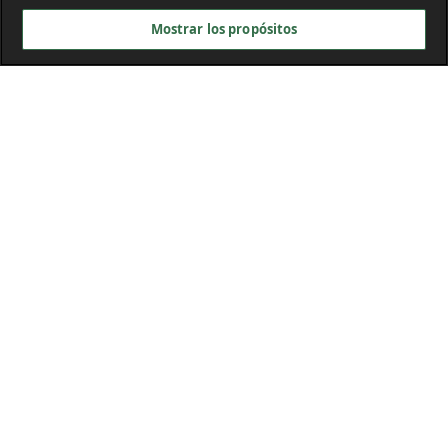
Mostrar los propósitos