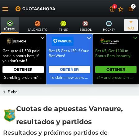
0
1
MÁS
FÚTBOL
BALONCESTO
TENIS
BÉISBOL
HOCKEY
Get up to $1,500 paid
Bet $5 Get $150 If Your
Bet $5, Get $100 in
back in bonus bets, if
Bet Wins!
Bonus Bets Instantly!
you don`t win !
OBTENER
OBTENER
OBTENER
Gambling problem? Call 1-800-GAMBLER or 1-800-MY-RESET. 21+ only. Please Gamble Responsibly. See BetMGM.com for Terms. First Bet Offer for new customers only (if applicable). Subject to eligibility requirements. Bonus bets are non-withdrawable. In partnership with Kansas Crossing Casino and Hotel. Promotional offers not available in Mississippi, New York, Ontario, or Puerto Rico.
To claim, new users need to register, make a first-time deposit of $5 or more, and then simply place their first real-money wager on any FanDuel Sportsbook market (no odds limits) that is live on platform. All users will receive their $150 in Bonus Bets If Your Bet Wins within 72 hours of the bet settlement.
21+ and present in most states. (18+ DC/KY/NH/PR/WY). Void in NH/OR/ONT/PR. Eligibility restrictions apply. On behalf of Boot Hill Casino (KS). Pass-thru of per wager tax may apply in IL. 1 per new DraftKings customer. $5+ first-time bet req. Max. $100 issued as non-withdrawable Bonus Bets that expire in 7 days (168 hours). Stake removed from payout. Terms: sportsbook.draftkings.com/promos. Ends 5/31/26 at 11:59 PM ET.
<
Fútbol
Cuotas de apuestas Vanraure,
resultados y partidos
Resultados y próximos partidos de