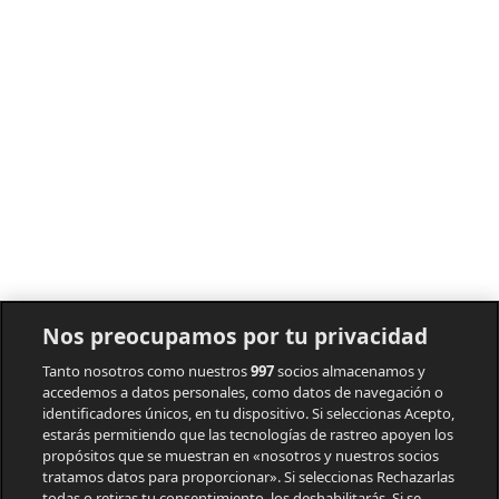
Nos preocupamos por tu privacidad
Tanto nosotros como nuestros
997
socios almacenamos y
accedemos a datos personales, como datos de navegación o
identificadores únicos, en tu dispositivo. Si seleccionas Acepto,
estarás permitiendo que las tecnologías de rastreo apoyen los
propósitos que se muestran en «nosotros y nuestros socios
tratamos datos para proporcionar». Si seleccionas Rechazarlas
todas o retiras tu consentimiento, los deshabilitarás. Si se