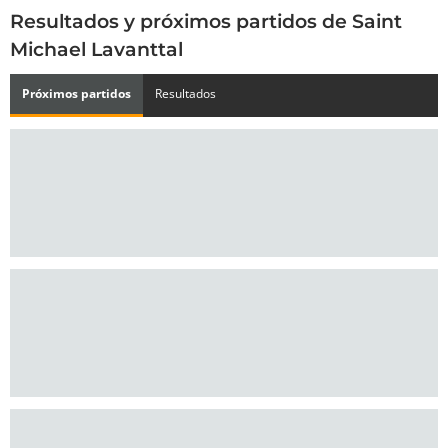
Resultados y próximos partidos de Saint
Michael Lavanttal
Próximos partidos
Resultados