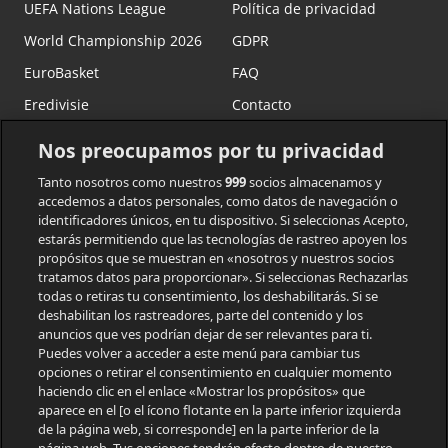
UEFA Nations League
Política de privacidad
World Championship 2026
GDPR
EuroBasket
FAQ
Eredivisie
Contacto
Esports
Impressum
Nos preocupamos por tu privacidad
Darts Premier League
Configurar privacidad
Tanto nosotros como nuestros
999
socios almacenamos y
Copa Libertadores
Bonos de apuestas
accedemos a datos personales, como datos de navegación o
identificadores únicos, en tu dispositivo. Si seleccionas Acepto,
Casas de apuestas
estarás permitiendo que las tecnologías de rastreo apoyen los
propósitos que se muestran en «nosotros y nuestros socios
tratamos datos para proporcionar». Si seleccionas Rechazarlas
todas o retiras tu consentimiento, los deshabilitarás. Si se
PARTNERS
deshabilitan los rastreadores, parte del contenido y los
anuncios que ves podrían dejar de ser relevantes para ti.
SoccerVista
Puedes volver a acceder a este menú para cambiar tus
Betexplorer
opciones o retirar el consentimiento en cualquier momento
haciendo clic en el enlace «Mostrar los propósitos» que
FCTables
aparece en el [o el ícono flotante en la parte inferior izquierda
de la página web, si corresponde] en la parte inferior de la
Tribalfootball