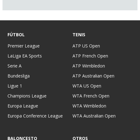
FÚTBOL
TENIS
Premier League
ATP US Open
LaLiga EA Sports
ATP French Open
Serie A
ATP Wimbledon
Bundesliga
ATP Australian Open
Ligue 1
WTA US Open
Champions League
WTA French Open
Europa League
WTA Wimbledon
Europa Conference League
WTA Australian Open
BALONCESTO
OTROS