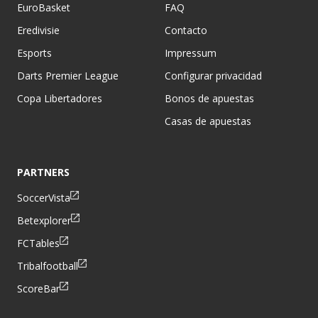
EuroBasket
FAQ
Eredivisie
Contacto
Esports
Impressum
Darts Premier League
Configurar privacidad
Copa Libertadores
Bonos de apuestas
Casas de apuestas
PARTNERS
SoccerVista
Betexplorer
FCTables
Tribalfootball
ScoreBar